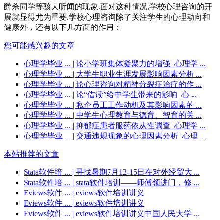
爵杀同学等骇人听闻的现象.面对这种情况,学校心理咨询的开
展就显得尤为重要.学校心理咨询除了关注学生的心理动向和
健康外，还有以下几方面的作用：
您可能感兴趣的文章
心理学毕业 ...
| 论小学班集体凝聚力的增强_心理学 ...
心理学毕业 ...
| 大学生职业生涯发展影响因素分析 ...
心理学毕业 ...
| 论心理咨询对精神分裂症治疗的作 ...
心理学毕业 ...
| 论“借读”给中学生带来的影响_心 ...
心理学毕业 ...
| 私企员工工作动机及其影响因素的 ...
心理学毕业 ...
| 中学生心理教育与德育、智育的关 ...
心理学毕业 ...
| 抑郁症患者服药依从性调查_心理学 ...
心理学毕业 ...
| 交通违规现象的心理因素分析_心理 ...
本站推荐的文章
Stata软件培 ...
| 寻找暑期7月12-15日在对外经贸大 ...
Stata软件培 ...
| stata软件培训——师傅领进门，修 ...
Eviews软件 ...
| eviews软件培训讲义
Eviews软件 ...
| eviews软件培训讲义
Eviews软件 ...
| eviews软件培训讲义中国人民大学 ...