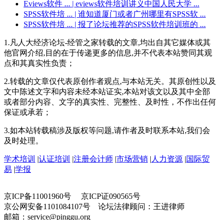
Eviews软件 ...
| eviews软件培训讲义中国人民大学 ...
SPSS软件培 ...
| 谁知道厦门或者广州哪里有SPSS软 ...
SPSS软件培 ...
| 报了论坛推荐的SPSS软件培训班的 ...
1.凡人大经济论坛-经管之家转载的文章,均出自其它媒体或其
他官网介绍,目的在于传递更多的信息,并不代表本站赞同其观
点和其真实性负责；
2.转载的文章仅代表原创作者观点,与本站无关。其原创性以及
文中陈述文字和内容未经本站证实,本站对该文以及其中全部
或者部分内容、文字的真实性、完整性、及时性，不作出任何
保证或承若；
3.如本站转载稿涉及版权等问题,请作者及时联系本站,我们会
及时处理。
学术培训
|
认证培训
|
注册会计师
|
市场营销
|
人力资源
|
国际贸
易
|
学报
京ICP备11001960号 京ICP证090565号
京公网安备1101084107号 论坛法律顾问：王进律师
邮箱：service@pinggu.org