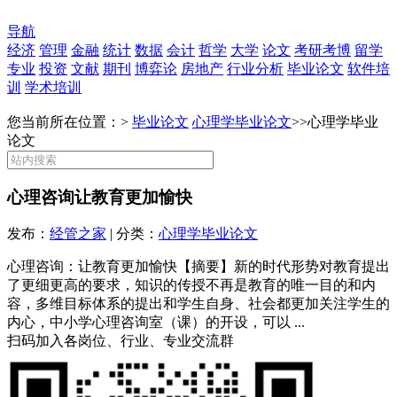
导航
经济
管理
金融
统计
数据
会计
哲学
大学
论文
考研考博
留学
专业
投资
文献
期刊
博弈论
房地产
行业分析
毕业论文
软件培
训
学术培训
您当前所在位置：>
毕业论文
心理学毕业论文
>>
心理学毕业
论文
心理咨询让教育更加愉快
发布：
经管之家
| 分类：
心理学毕业论文
心理咨询：让教育更加愉快【摘要】新的时代形势对教育提出
了更细更高的要求，知识的传授不再是教育的唯一目的和内
容，多维目标体系的提出和学生自身、社会都更加关注学生的
内心，中小学心理咨询室（课）的开设，可以 ...
扫码加入各岗位、行业、专业交流群