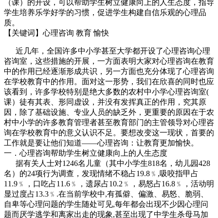
（课）的开设，可以帮助学生树立健康向上的人生态度，指导
学生培养乐学好学的习惯，促进学生构建自信乐观的心理品
质。
【关键词】心理咨询 教育 愉快
近几年，全国许多中小学甚至大学都开设了心理咨询心理
咨询室，这些措施的开展，一方面表明大家对心理咨询在教育
中的作用已经逐渐形成共识，另一方面也充分体现了心理咨询
在学校教育中的作用。面对这一形势，我们在欣喜的同时也应
该看到，许多学校特别是绝大多数的农村中小学心理咨询室(
课）徒有其表、形同虚设，并没有发挥真正的作用，究其原
因，除了基础设施、专业人员的缺乏外，更重要的原因在于农
村中小学的许多教育管理者甚至教育部门的主管领导对心理咨
询在学校教育中的意义认识不足。要想改变这一现状，首要的
工作就是要让他们知道——心理咨询：让教育更加愉快。
一．心理咨询帮助学生树立健康向上的人生态度
据有关人士对1246名儿童（其中小学生818名，幼儿园428
名）的24项行为调查，发现情绪不稳占19.8﹪,吸咬指甲占
11.9﹪，口吃占11.6﹪，遗尿占10.2﹪，易怒占16.8﹪，活动明
显过度占13.3﹪.在当前学校中,有孤僻、偏激、易怒、脆弱、
自卑等心理问题的学生随处可见,每年都会出现不少因心理问
题而厌学逃学和离家出走的现象,甚至出现了中学生杀母马加