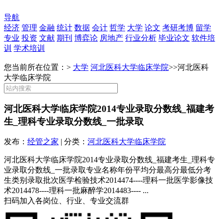
导航
经济
管理
金融
统计
数据
会计
哲学
大学
论文
考研考博
留学
专业
投资
文献
期刊
博弈论
房地产
行业分析
毕业论文
软件培
训
学术培训
您当前所在位置：>
大学
河北医科大学临床学院
>>
河北医科
大学临床学院
河北医科大学临床学院2014专业录取分数线_福建考
生_理科专业录取分数线_一批录取
发布：
经管之家
| 分类：
河北医科大学临床学院
河北医科大学临床学院2014专业录取分数线_福建考生_理科专
业录取分数线_一批录取专业名称年份平均分最高分最低分考
生类别录取批次医学检验技术2014474----理科一批医学影像技
术2014478----理科一批麻醉学2014483---- ...
扫码加入各岗位、行业、专业交流群