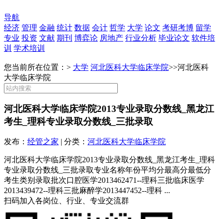
导航
经济
管理
金融
统计
数据
会计
哲学
大学
论文
考研考博
留学
专业
投资
文献
期刊
博弈论
房地产
行业分析
毕业论文
软件培
训
学术培训
您当前所在位置：>
大学
河北医科大学临床学院
>>
河北医科
大学临床学院
河北医科大学临床学院2013专业录取分数线_黑龙江
考生_理科专业录取分数线_三批录取
发布：
经管之家
| 分类：
河北医科大学临床学院
河北医科大学临床学院2013专业录取分数线_黑龙江考生_理科
专业录取分数线_三批录取专业名称年份平均分最高分最低分
考生类别录取批次口腔医学2013462471--理科三批临床医学
2013439472--理科三批麻醉学2013447452--理科 ...
扫码加入各岗位、行业、专业交流群