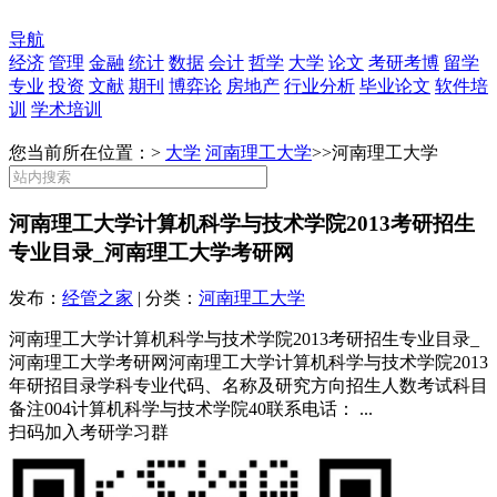
导航
经济
管理
金融
统计
数据
会计
哲学
大学
论文
考研考博
留学
专业
投资
文献
期刊
博弈论
房地产
行业分析
毕业论文
软件培
训
学术培训
您当前所在位置：>
大学
河南理工大学
>>
河南理工大学
河南理工大学计算机科学与技术学院2013考研招生
专业目录_河南理工大学考研网
发布：
经管之家
| 分类：
河南理工大学
河南理工大学计算机科学与技术学院2013考研招生专业目录_
河南理工大学考研网河南理工大学计算机科学与技术学院2013
年研招目录学科专业代码、名称及研究方向招生人数考试科目
备注004计算机科学与技术学院40联系电话： ...
扫码加入考研学习群