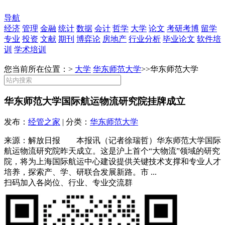
导航
经济
管理
金融
统计
数据
会计
哲学
大学
论文
考研考博
留学
专业
投资
文献
期刊
博弈论
房地产
行业分析
毕业论文
软件培
训
学术培训
您当前所在位置：>
大学
华东师范大学
>>
华东师范大学
华东师范大学国际航运物流研究院挂牌成立
发布：
经管之家
| 分类：
华东师范大学
来源：解放日报 本报讯（记者徐瑞哲）华东师范大学国际
航运物流研究院昨天成立。这是沪上首个“大物流”领域的研究
院，将为上海国际航运中心建设提供关键技术支撑和专业人才
培养，探索产、学、研联合发展新路。市 ...
扫码加入各岗位、行业、专业交流群