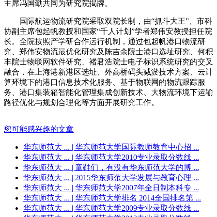
主席冯国勤共同为研究院揭牌。
国际航运物流研究院采取双院长制，由“抓斗大王”、市科
协副主席包起帆教授和国家“千人计划”学者郑伟安教授担任院
长。全院按照产学研合作运行机制，通过包起帆港口物流研
究、郑伟安物流最优化研究及陈吉余院士港口选址研究、何积
丰院士物联网软件研究、褚君浩院士电子标识系统研究的交叉
融合，在上海港新港区选址、外高桥码头减淤技术方案、云计
算环境下的港口信息技术化服务、基于物联网的物流跟踪服
务、港口集装箱智能化管理集成创新技术、大物流环境下运输
路径优化与规划合理化等方面开展研究工作。
您可能感兴趣的文章
华东师范大 ...
| 华东师范大学国际教师教育中心招 ...
华东师范大 ...
| 华东师范大学2010专业录取分数线 ...
华东师范大 ...
| 童鞋们，有没有华东师范大学的博 ...
华东师范大 ...
| 2015华东师范大学发展与教育心理 ...
华东师范大 ...
| 华东师范大学2007年全日制本科专 ...
华东师范大 ...
| 华东师范大学排名 2014全国排名第 ...
华东师范大 ...
| 华东师范大学2009专业录取分数线 ...