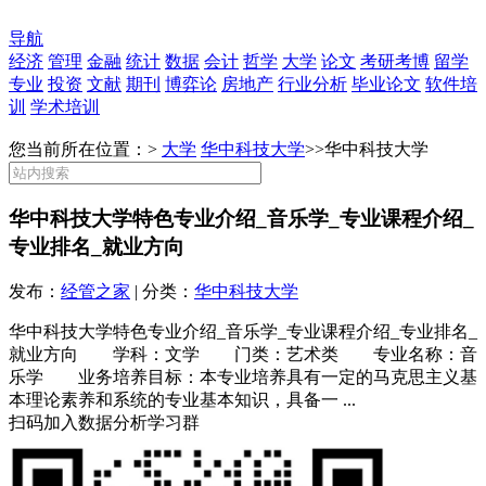
导航
经济
管理
金融
统计
数据
会计
哲学
大学
论文
考研考博
留学
专业
投资
文献
期刊
博弈论
房地产
行业分析
毕业论文
软件培
训
学术培训
您当前所在位置：>
大学
华中科技大学
>>
华中科技大学
华中科技大学特色专业介绍_音乐学_专业课程介绍_
专业排名_就业方向
发布：
经管之家
| 分类：
华中科技大学
华中科技大学特色专业介绍_音乐学_专业课程介绍_专业排名_
就业方向 学科：文学 门类：艺术类 专业名称：音
乐学 业务培养目标：本专业培养具有一定的马克思主义基
本理论素养和系统的专业基本知识，具备一 ...
扫码加入数据分析学习群