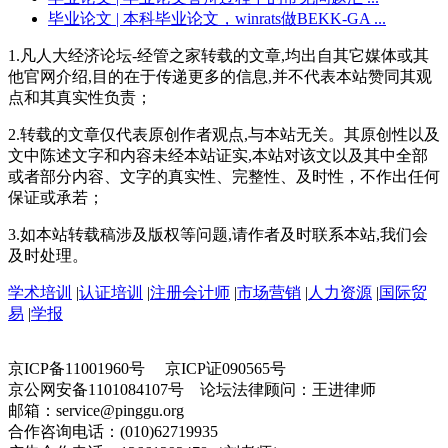
毕业论文
| 本科毕业论文，winrats做BEKK-GA ...
1.凡人大经济论坛-经管之家转载的文章,均出自其它媒体或其
他官网介绍,目的在于传递更多的信息,并不代表本站赞同其观
点和其真实性负责；
2.转载的文章仅代表原创作者观点,与本站无关。其原创性以及
文中陈述文字和内容未经本站证实,本站对该文以及其中全部
或者部分内容、文字的真实性、完整性、及时性，不作出任何
保证或承若；
3.如本站转载稿涉及版权等问题,请作者及时联系本站,我们会
及时处理。
学术培训
|
认证培训
|
注册会计师
|
市场营销
|
人力资源
|
国际贸
易
|
学报
京ICP备11001960号 京ICP证090565号
京公网安备1101084107号 论坛法律顾问：王进律师
邮箱：service@pinggu.org
合作咨询电话：(010)62719935