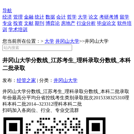
导航
经济
管理
金融
统计
数据
会计
哲学
大学
论文
考研考博
留学
专业
投资
文献
期刊
博弈论
房地产
行业分析
毕业论文
软件培
训
学术培训
您当前所在位置：>
大学
井冈山大学
>>
井冈山大学
井冈山大学分数线_江苏考生_理科录取分数线_本科
二批录取
发布：
经管之家
| 分类：
井冈山大学
井冈山大学分数线_江苏考生_理科录取分数线_本科二批录取
年份最高分平均分省控线考生类别录取批次2015338325310理
科本科二批2014--323312理科本科二批
扫码加入各岗位、行业、专业交流群