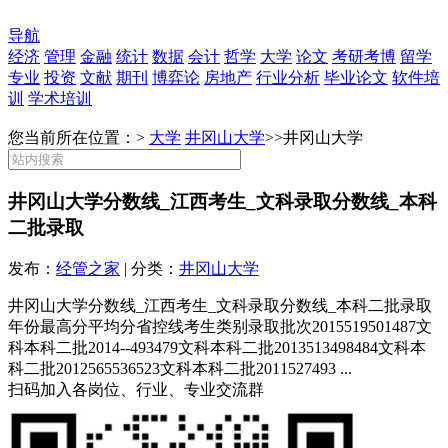
导航
经济
管理
金融
统计
数据
会计
哲学
大学
论文
考研考博
留学
专业
投资
文献
期刊
博弈论
房地产
行业分析
毕业论文
软件培
训
学术培训
您当前所在位置：>
大学
井冈山大学
>>
井冈山大学
井冈山大学分数线_江西考生_文科录取分数线_本科
二批录取
发布：
经管之家
| 分类：
井冈山大学
井冈山大学分数线_江西考生_文科录取分数线_本科二批录取
年份最高分平均分省控线考生类别录取批次2015519501487文
科本科二批2014--493479文科本科二批2013513498484文科本
科二批2012565536523文科本科二批2011527493 ...
扫码加入各岗位、行业、专业交流群