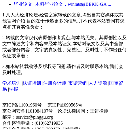
毕业论文
| 本科毕业论文，winrats做BEKK-GA ...
1.凡人大经济论坛-经管之家转载的文章,均出自其它媒体或其
他官网介绍,目的在于传递更多的信息,并不代表本站赞同其观
点和其真实性负责；
2.转载的文章仅代表原创作者观点,与本站无关。其原创性以及
文中陈述文字和内容未经本站证实,本站对该文以及其中全部
或者部分内容、文字的真实性、完整性、及时性，不作出任何
保证或承若；
3.如本站转载稿涉及版权等问题,请作者及时联系本站,我们会
及时处理。
学术培训
|
认证培训
|
注册会计师
|
市场营销
|
人力资源
|
国际贸
易
|
学报
京ICP备11001960号 京ICP证090565号
京公网安备1101084107号 论坛法律顾问：王进律师
邮箱：service@pinggu.org
合作咨询电话：(010)62719935