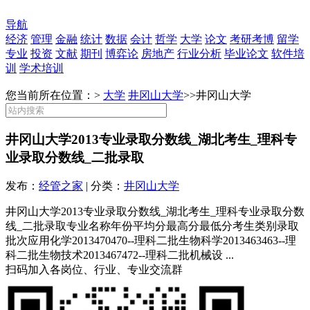
导航
经济
管理
金融
统计
数据
会计
哲学
大学
论文
考研考博
留学
专业
投资
文献
期刊
博弈论
房地产
行业分析
毕业论文
软件培
训
学术培训
您当前所在位置：>
大学
井冈山大学
>>
井冈山大学
井冈山大学2013专业录取分数线_湖北考生_理科专
业录取分数线_二批录取
发布：
经管之家
| 分类：
井冈山大学
井冈山大学2013专业录取分数线_湖北考生_理科专业录取分数
线_二批录取专业名称年份平均分最高分最低分考生类别录取
批次应用化学2013470470--理科二批生物科学2013463463--理
科二批生物技术2013467472--理科二批机械设 ...
扫码加入各岗位、行业、专业交流群