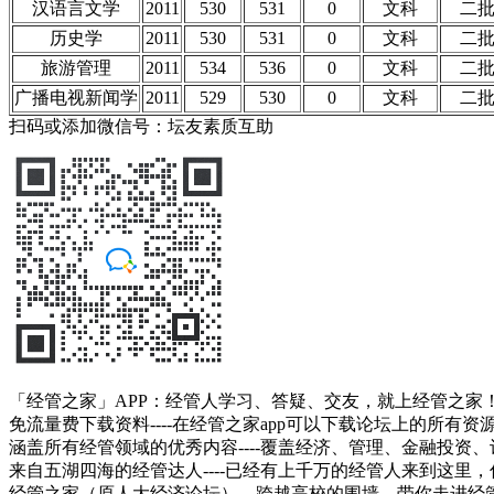
汉语言文学
2011
530
531
0
文科
二
历史学
2011
530
531
0
文科
二
旅游管理
2011
534
536
0
文科
二
广播电视新闻学
2011
529
530
0
文科
二
扫码或添加微信号：坛友素质互助
「经管之家」APP：经管人学习、答疑、交友，就上经管之家
免流量费下载资料----在经管之家app可以下载论坛上的所有
涵盖所有经管领域的优秀内容----覆盖经济、管理、金融投
来自五湖四海的经管达人----已经有上千万的经管人来到这里
经管之家（原人大经济论坛），跨越高校的围墙，带你走进经