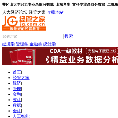
井冈山大学2011专业录取分数线_山东考生_文科专业录取分数线_二批
人大经济论坛-经管之家
收藏本站
搜索
经济学
管理学
金融学
统计学
首页
|
经管之家
|
经济
|
管理
|
金融
|
统计
|
数据
|
会计
|
人工智能
|