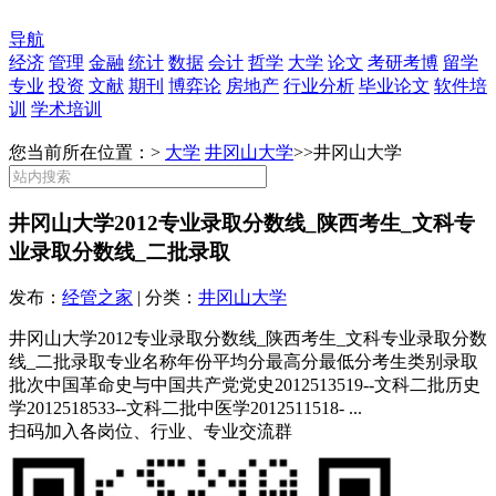
导航
经济
管理
金融
统计
数据
会计
哲学
大学
论文
考研考博
留学
专业
投资
文献
期刊
博弈论
房地产
行业分析
毕业论文
软件培
训
学术培训
您当前所在位置：>
大学
井冈山大学
>>
井冈山大学
井冈山大学2012专业录取分数线_陕西考生_文科专
业录取分数线_二批录取
发布：
经管之家
| 分类：
井冈山大学
井冈山大学2012专业录取分数线_陕西考生_文科专业录取分数
线_二批录取专业名称年份平均分最高分最低分考生类别录取
批次中国革命史与中国共产党党史2012513519--文科二批历史
学2012518533--文科二批中医学2012511518- ...
扫码加入各岗位、行业、专业交流群