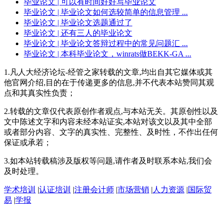
毕业论文
| 可以有时间好好写毕业论文
毕业论文
| 毕业论文如何选较简单的信息管理 ...
毕业论文
| 毕业论文选题通过了
毕业论文
| 还有三人的毕业论文
毕业论文
| 毕业论文答辩过程中的常见问题汇 ...
毕业论文
| 本科毕业论文，winrats做BEKK-GA ...
1.凡人大经济论坛-经管之家转载的文章,均出自其它媒体或其
他官网介绍,目的在于传递更多的信息,并不代表本站赞同其观
点和其真实性负责；
2.转载的文章仅代表原创作者观点,与本站无关。其原创性以及
文中陈述文字和内容未经本站证实,本站对该文以及其中全部
或者部分内容、文字的真实性、完整性、及时性，不作出任何
保证或承若；
3.如本站转载稿涉及版权等问题,请作者及时联系本站,我们会
及时处理。
学术培训
|
认证培训
|
注册会计师
|
市场营销
|
人力资源
|
国际贸
易
|
学报