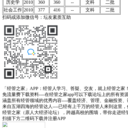
历史学
2010
360
360
--
文科
二批
社会工作
2010
377
416
--
文科
二批
扫码或添加微信号：坛友素质互助
「经管之家」APP：经管人学习、答疑、交友，就上经管之家
免流量费下载资料----在经管之家app可以下载论坛上的所有
涵盖所有经管领域的优秀内容----覆盖经济、管理、金融投
来自五湖四海的经管达人----已经有上千万的经管人来到这里
经管之家（原人大经济论坛），跨越高校的围墙，带你走进经
扫描下方二维码下载并注册APP