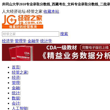
井冈山大学2010专业录取分数线_西藏考生_文科专业录取分数线_二批
人大经济论坛-经管之家
收藏本站
搜索
经济学
管理学
金融学
统计学
首页
|
经管之家
|
经济
|
管理
|
金融
|
统计
|
数据
|
会计
|
人工智能
|