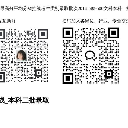
分省控线考生类别录取批次2014--499500文科本科二批20135
友互助群
扫码加入各岗位、行业、专业交
线_本科二批录取