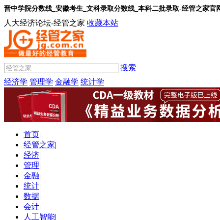
晋中学院分数线_安徽考生_文科录取分数线_本科二批录取-经管之家官
人大经济论坛-经管之家
收藏本站
搜索
经济学
管理学
金融学
统计学
首页
|
经管之家
|
经济
|
管理
|
金融
|
统计
|
数据
|
会计
|
人工智能
|