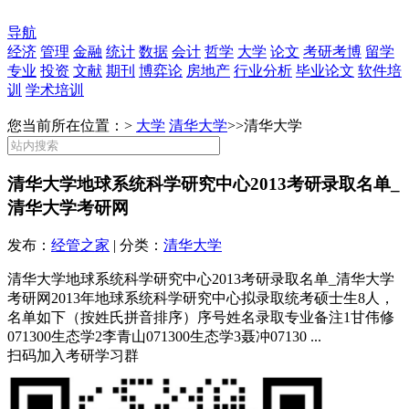
导航
经济
管理
金融
统计
数据
会计
哲学
大学
论文
考研考博
留学
专业
投资
文献
期刊
博弈论
房地产
行业分析
毕业论文
软件培
训
学术培训
您当前所在位置：>
大学
清华大学
>>
清华大学
清华大学地球系统科学研究中心2013考研录取名单_
清华大学考研网
发布：
经管之家
| 分类：
清华大学
清华大学地球系统科学研究中心2013考研录取名单_清华大学
考研网2013年地球系统科学研究中心拟录取统考硕士生8人，
名单如下（按姓氏拼音排序）序号姓名录取专业备注1甘伟修
071300生态学2李青山071300生态学3聂冲07130 ...
扫码加入考研学习群