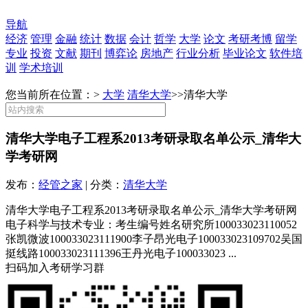
导航
经济
管理
金融
统计
数据
会计
哲学
大学
论文
考研考博
留学
专业
投资
文献
期刊
博弈论
房地产
行业分析
毕业论文
软件培
训
学术培训
您当前所在位置：>
大学
清华大学
>>
清华大学
清华大学电子工程系2013考研录取名单公示_清华大
学考研网
发布：
经管之家
| 分类：
清华大学
清华大学电子工程系2013考研录取名单公示_清华大学考研网
电子科学与技术专业：考生编号姓名研究所100033023110052
张凯微波100033023111900李子昂光电子100033023109702吴国
挺线路100033023111396王丹光电子100033023 ...
扫码加入考研学习群