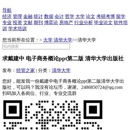
导航
经济
管理
金融
统计
数据
会计
哲学
大学
论文
考研考博
留学
专业
投资
文献
期刊
博弈论
房地产
行业分析
毕业论文
软件培
训
学术培训
您当前所在位置：>
大学
清华大学
>>
清华大学
求戴建中 电子商务概论ppt第二版 清华大学出版社
发布：
经管之家
| 分类：
清华大学
您好，能发我一份戴建中电子商务概论ppt第二版清华大学出
版社，可以吗？我没有论坛币，谢谢。2486850724@qq.com
扫码加入各岗位、行业、专业交流群