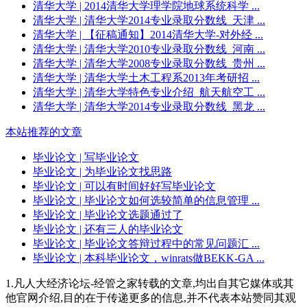
清华大学
| 2014清华大学理学院地球系统科学 ...
清华大学
| 清华大学2014专业录取分数线_天津 ...
清华大学
| 【征稿通知】2014清华大学-对外经 ...
清华大学
| 清华大学2010专业录取分数线_河南 ...
清华大学
| 清华大学2008专业录取分数线_贵州 ...
清华大学
| 清华大学土木工程系2013年考研招 ...
清华大学
| 清华大学特色专业介绍_航天航空工 ...
清华大学
| 清华大学2014专业录取分数线_黑龙 ...
本站推荐的文章
毕业论文
| 写毕业论文
毕业论文
| 为毕业论文找思路
毕业论文
| 可以有时间好好写毕业论文
毕业论文
| 毕业论文如何选较简单的信息管理 ...
毕业论文
| 毕业论文选题通过了
毕业论文
| 还有三人的毕业论文
毕业论文
| 毕业论文答辩过程中的常见问题汇 ...
毕业论文
| 本科毕业论文，winrats做BEKK-GA ...
1.凡人大经济论坛-经管之家转载的文章,均出自其它媒体或其
他官网介绍,目的在于传递更多的信息,并不代表本站赞同其观