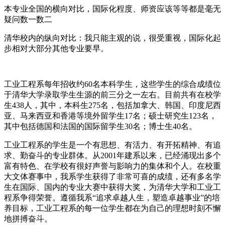
本专业全国的横向对比，国际化程度、师资应该等等都是毫无
疑问数一数二
清华校内的纵向对比：我只能主观的说，很受重视，国际化起
步相对大部分其他专业要早。
工业工程系每年招收约60名本科学生，这些学生的综合成绩位
于清华大学录取学生生源的前三分之一左右。目前共有在校学
生438人，其中，本科生275名，包括加拿大、韩国、印度尼西
亚、马来西亚和香港等境外留学生17名；硕士研究生123名，
其中包括德国和法国的国际留学生30名；博士生40名。
工业工程系的学生是一个有思想、有活力、有开拓精神、有追
求、勤奋斗的专业群体。从2001年建系以来，已经涌现出多个
富有特色、在学校有很好声誉与影响力的集体和个人。在校重
大文体赛事中，我系学生获得了非常可喜的成绩，还有多名学
生在国际、国内的专业大赛中获得大奖，为清华大学和工业工
程系争得荣誉。遵循我系“追求卓越人生，塑造卓越事业”的培
养目标，工业工程系的每一位学生都在为自己的理想时刻不懈
地拼搏奋斗。