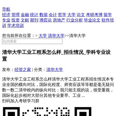
导航
经济
管理
金融
统计
数据
会计
哲学
大学
论文
考研考博
留学
专业
投资
文献
期刊
博弈论
房地产
行业分析
毕业论文
软件培
训
学术培训
您当前所在位置：>
大学
清华大学
>>
清华大学
清华大学工业工程系怎么样_招生情况_学科专业设
置
发布：
经管之家
| 分类：
清华大学
清华大学工业工程系怎么样清华大学工业工程系招生情况本专
业全国的横向对比，国际化程度、师资应该等等都是毫无疑问
数一数二清华校内的纵向对比：我只能主观的说，很受重视，
国际化起步相对大部分其他专业要早。工业 ...
扫码加入考研学习群