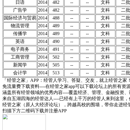
日语
2014
482
--
--
文科
二
广告学
2014
482
--
--
文科
二
国际经济与贸易
2014
488
--
--
文科
二
物流管理
2014
489
--
--
文科
二
传播学
2014
489
--
--
文科
二
英语
2014
490
--
--
文科
二
电子商务
2014
491
--
--
文科
二
工商管理
2014
502
--
--
文科
二
新闻学
2014
505
--
--
文科
二
会计学
2014
513
--
--
文科
二
「经管之家」APP：经管人学习、答疑、交友，就上经管之家
免流量费下载资料----在经管之家app可以下载论坛上的所有
涵盖所有经管领域的优秀内容----覆盖经济、管理、金融投
来自五湖四海的经管达人----已经有上千万的经管人来到这里
经管之家（原人大经济论坛），跨越高校的围墙，带你走进经
扫描下方二维码下载并注册APP