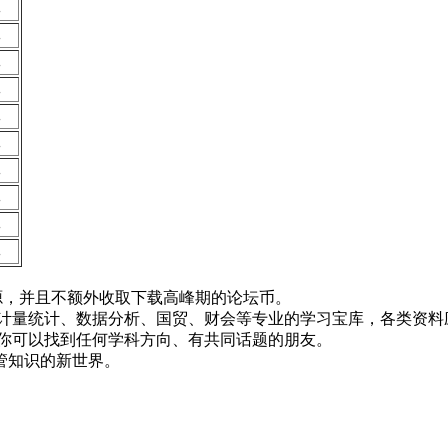
批
批
批
批
批
批
批
批
批
批
！
资源，并且不额外收取下载高峰期的论坛币。
资、计量统计、数据分析、国贸、财会等专业的学习宝库，各类资料
，你可以找到任何学科方向、有共同话题的朋友。
管知识的新世界。