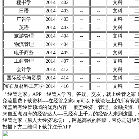
秘书学
2014
402
--
--
文科
日语
2014
403
--
--
文科
广告学
2014
403
--
--
文科
英语
2014
403
--
--
文科
旅游管理
2014
404
--
--
文科
物流管理
2014
404
--
--
文科
电子商务
2014
405
--
--
文科
工商管理
2014
407
--
--
文科
会计学
2014
412
--
--
文科
国际经济与贸易
2014
414
--
--
文科
宝石及材料工艺学
2014
416
--
--
文科
「经管之家」APP：经管人学习、答疑、交友，就上经管之家
免流量费下载资料----在经管之家app可以下载论坛上的所有
涵盖所有经管领域的优秀内容----覆盖经济、管理、金融投
来自五湖四海的经管达人----已经有上千万的经管人来到这里
经管之家（原人大经济论坛），跨越高校的围墙，带你走进经
扫描下方二维码下载并注册APP