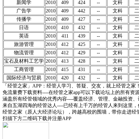
新闻学
2010
409
424
--
文科
广告学
2010
409
442
--
文科
传播学
2010
409
427
--
文科
日语
2010
410
432
--
文科
英语
2010
411
439
--
文科
旅游管理
2010
412
425
--
文科
物流管理
2010
412
429
--
文科
宝石及材料工艺学
2010
413
428
--
文科
工商管理
2010
415
431
--
文科
国际经济与贸易
2010
420
432
--
文科
「经管之家」APP：经管人学习、答疑、交友，就上经管之家
免流量费下载资料----在经管之家app可以下载论坛上的所有
涵盖所有经管领域的优秀内容----覆盖经济、管理、金融投
来自五湖四海的经管达人----已经有上千万的经管人来到这里
经管之家（原人大经济论坛），跨越高校的围墙，带你走进经
扫描下方二维码下载并注册APP