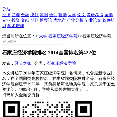
导航
经济
管理
金融
统计
数据
会计
哲学
大学
论文
考研考博
留学
专业
投资
文献
期刊
博弈论
房地产
行业分析
毕业论文
软件培
训
学术培训
您当前所在位置：>
大学
石家庄经济学院
>>
石家庄经济学院
石家庄经济学院排名 2014全国排名第422位
发布：
经管之家
| 分类：
石家庄经济学院
本文讲述了2014年石家庄经济学院排名情况，包含最新专业排
名，在全国同类高校排名，在本省同类院校排名等。石家庄经
济学院创建于1953年，其前身是河北地质学院，原隶属于国土
资源部。1985年6月，学校从塞外古城宣化迁 ...
扫码加入金融交流群