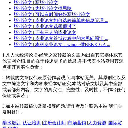
毕业论文
| 写毕业论文
毕业论文
| 为毕业论文找思路
毕业论文
| 可以有时间好好写毕业论文
毕业论文
| 毕业论文如何选较简单的信息管理 ...
毕业论文
| 毕业论文选题通过了
毕业论文
| 还有三人的毕业论文
毕业论文
| 毕业论文答辩过程中的常见问题汇 ...
毕业论文
| 本科毕业论文，winrats做BEKK-GA ...
1.凡人大经济论坛-经管之家转载的文章,均出自其它媒体或其
他官网介绍,目的在于传递更多的信息,并不代表本站赞同其观
点和其真实性负责；
2.转载的文章仅代表原创作者观点,与本站无关。其原创性以及
文中陈述文字和内容未经本站证实,本站对该文以及其中全部
或者部分内容、文字的真实性、完整性、及时性，不作出任何
保证或承若；
3.如本站转载稿涉及版权等问题,请作者及时联系本站,我们会
及时处理。
学术培训
|
认证培训
|
注册会计师
|
市场营销
|
人力资源
|
国际贸