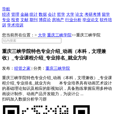
导航
经济
管理
金融
统计
数据
会计
哲学
大学
论文
考研考博
留学
专业
投资
文献
期刊
博弈论
房地产
行业分析
毕业论文
软件培
训
学术培训
您当前所在位置：>
大学
重庆三峡学院
>>
重庆三峡学院
重庆三峡学院特色专业介绍_动画（本科，文理兼
收）_专业课程介绍_专业排名_就业方向
发布：
经管之家
| 分类：
重庆三峡学院
重庆三峡学院特色专业介绍_动画（本科，文理兼收）_专业课
程介绍_专业排名_就业方向 本专业培养具有动画艺术设计
的基础理论知识及相应的影视知识，具备熟练掌握应用多种动
画设计制作、动画产品开发能力，为设计公 ...
扫码加入数据分析学习群