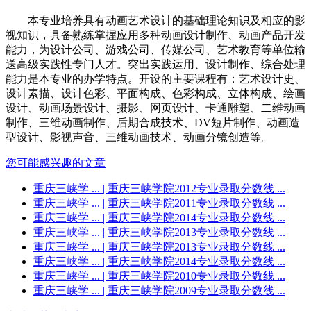
本专业培养具有动画艺术设计的基础理论知识及相应的影
视知识，具备熟练掌握应用多种动画设计制作、动画产品开发
能力，为设计公司、游戏公司、传媒公司、艺术教育等单位输
送高级实践性专门人才。突出实践运用、设计制作、综合处理
能力是本专业的办学特点。开设的主要课程有：艺术设计史、
设计素描、设计色彩、平面构成、色彩构成、立体构成、绘画
设计、动画场景设计、摄影、网页设计、卡通雕塑、二维动画
制作、三维动画制作、后期合成技术、DV短片制作、动画造
型设计、影视声音、三维动画技术、动画分镜创造等。
您可能感兴趣的文章
重庆三峡学 ...
| 重庆三峡学院2012专业录取分数线 ...
重庆三峡学 ...
| 重庆三峡学院2011专业录取分数线 ...
重庆三峡学 ...
| 重庆三峡学院2014专业录取分数线 ...
重庆三峡学 ...
| 重庆三峡学院2013专业录取分数线 ...
重庆三峡学 ...
| 重庆三峡学院2013专业录取分数线 ...
重庆三峡学 ...
| 重庆三峡学院2014专业录取分数线 ...
重庆三峡学 ...
| 重庆三峡学院2010专业录取分数线 ...
重庆三峡学 ...
| 重庆三峡学院2009专业录取分数线 ...