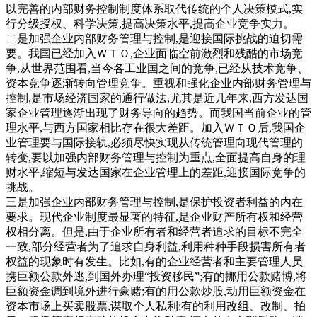
以完善的内部财务控制制度体系取代传统的个人决策模式,实
行分级授权、科学决策,提高决策水平,提高企业竞争实力。
二是加强企业内部财务管理与控制,是迎接国际挑战的迫切需
要。我国已经加入ＷＴＯ,企业面临空前激烈和残酷的市场竞
争,从世界范围看,当今各工业国之间的竞争,已经从技术竞争、
资本竞争逐渐转向管理竞争。重视和强化企业内部财务管理与
控制,是市场经济国家的通行做法,尤其是近几年来,西方发达国
家企业管理逐渐出现了财务导向的趋势。而我国当前企业的管
理水平,与西方国家相比存在很大差距。加入ＷＴＯ后,我国企
业管理要与国际接轨,必须尽快实现从传统管理向现代管理的
转变,要以加强内部财务管理与控制为重点,全面提高自身的理
财水平,缩短与发达国家在企业管理上的差距,迎接国际竞争的
挑战。
三是加强企业内部财务管理与控制,是保护投资者利益的内在
要求。现代企业制度最显著的特征,是企业财产所有权和经营
权相分离。但是,由于企业所有者和经营者追求的目标不完全
一致,部分经营者为了追求自身利益,利用种种手段损害所有者
权益的现象时有发生。比如,有的企业经营者和主要管理人员
携巨额公款外逃,到国外办理“投资移民”;有的挪用公款赌博,将
巨额资金调到境外进行豪赌;有的用公款炒股,动用巨额资金在
资本市场上买卖股票,谋取个人私利;有的利用改组、改制、拍