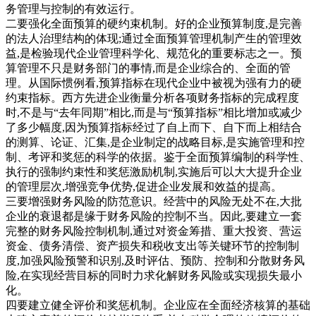
务管理与控制的有效运行。
二要强化全面预算的硬约束机制。好的企业预算制度,是完善
的法人治理结构的体现;通过全面预算管理机制产生的管理效
益,是检验现代企业管理科学化、规范化的重要标志之一。预
算管理不只是财务部门的事情,而是企业综合的、全面的管
理。从国际惯例看,预算指标在现代企业中被视为强有力的硬
约束指标。西方先进企业衡量分析各项财务指标的完成程度
时,不是与“去年同期”相比,而是与“预算指标”相比增加或减少
了多少幅度,因为预算指标经过了自上而下、自下而上相结合
的测算、论证、汇集,是企业制定的战略目标,是实施管理和控
制、考评和奖惩的科学的依据。鉴于全面预算编制的科学性、
执行的强制约束性和奖惩激励机制,实施后可以大大提升企业
的管理层次,增强竞争优势,促进企业发展和效益的提高。
三要增强财务风险的防范意识。经营中的风险无处不在,大批
企业的衰退都是缘于财务风险的控制不当。因此,要建立一套
完整的财务风险控制机制,通过对资金筹措、重大投资、营运
资金、债务清偿、资产损失和税收支出等关键环节的控制制
度,加强风险预警和识别,及时评估、预防、控制和分散财务风
险,在实现经营目标的同时力求化解财务风险或实现损失最小
化。
四要建立健全评价和奖惩机制。企业应在全面经济核算的基础