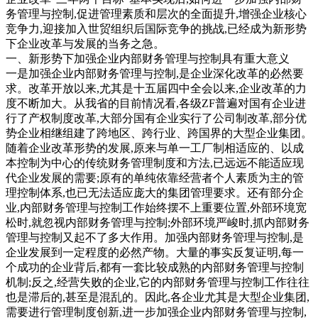
务管理与控制,促进管理素质和层次的全面提升,增强企业核心
竞争力,迎接加入世贸组织后国际竞争的挑战,已经成为新形势
下企业改革与发展的当务之急。
一、新形势下加强企业内部财务管理与控制具有重大意义
一是加强企业内部财务管理与控制,是企业深化改革的必然要
求。改革开放以来,尤其是十五届四中全会以来,企业改革的力
度不断加大。从我省的目前情况看,各级ZF普遍对国有企业进
行了产权制度改革,大部分国有企业实行了公司制改革,部分优
势企业相继组建了跨地区、跨行业、跨国界的大型企业集团。
随着企业改革形势的发展,原来与单一工厂制相适应的、以成
本控制为中心的传统财务管理制度和方法,已远远不能适应现
代企业发展的需要;原有的单纯依靠经营者个人素质为主的管
理控制体系,也已无法适应庞大的集团管理要求。还有部分企
业,内部财务管理与控制工作始终摆不上重要位置,外部环境宽
松时,就忽视内部财务管理与控制;外部环境严峻时,抓内部财务
管理与控制又起不了多大作用。加强内部财务管理与控制,是
企业发展到一定程度的必然产物。大量的事实反复证明,每一
个成功的企业背后,都有一套比较成熟的内部财务管理与控制
机制;反之,经营失败的企业,它的内部财务管理与控制工作往往
也是滞后的,甚至是混乱的。因此,各企业尤其是大型企业集团,
需要进行管理制度创新,进一步加强企业内部财务管理与控制,