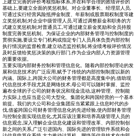
上建立完善的评价考核指标体系,并在科学合理的效绩评价的
基础上,要建立全面的奖惩机制。对企业董事长、经理层人员,
可通过实行经营风险抵押金制度、年薪制或股票期权制度等建
立奖惩机制;对企业中级管理人员,可通过调整薪金和职务的方
式建立奖惩机制;对普通员工,可通过建立薪金奖励和全员持股
制度完善奖惩机制。为保证企业的内部财务管理与控制制度的
贯彻实施,要设立专门机构或指定专门人员具体负责内部控制
执行情况的监督检查,建立动态监控机制,将业绩考核评价情况
及时反馈给奖惩决策的执行部门,作为企业内部人力资源管理
的重要依据。
五要实现内部财务控制和管理信息化。随着内部控制理论的发
展和信息技术的广泛应用,赋予了传统的内部控制制度以新的
内涵。国际上,跨国大公司的财务管理都是高度集中的,借助现
代信息技术手段尤其是网络技术,母公司可以随时掌握、监控
遍布全球的子公司的财务状况和现金流动,这种管理、控制能
力实际上也应当是公司大型化、集团化和跨国经营的一个基本
前提。我们的大公司和企业集团应当紧紧跟上信息时代的步
伐,借鉴跨国公司财务管理信息化的先进经验,使内部财务管理
与控制全面实现信息化,尤其应该注重和培养高级管理人员的
信息观念,深入理解企业信息化建设和管理改革、内部控制创
新之间的关系,广泛引进国内、国际先进的管理软件系统和会
计信息电算化系统,大力推动计算机、网络等信息技术在内部