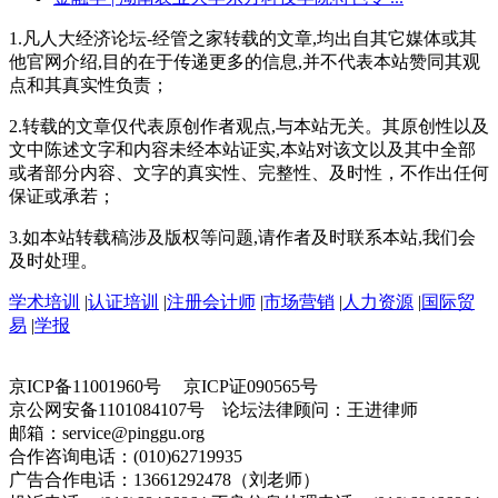
1.凡人大经济论坛-经管之家转载的文章,均出自其它媒体或其
他官网介绍,目的在于传递更多的信息,并不代表本站赞同其观
点和其真实性负责；
2.转载的文章仅代表原创作者观点,与本站无关。其原创性以及
文中陈述文字和内容未经本站证实,本站对该文以及其中全部
或者部分内容、文字的真实性、完整性、及时性，不作出任何
保证或承若；
3.如本站转载稿涉及版权等问题,请作者及时联系本站,我们会
及时处理。
学术培训
|
认证培训
|
注册会计师
|
市场营销
|
人力资源
|
国际贸
易
|
学报
京ICP备11001960号 京ICP证090565号
京公网安备1101084107号 论坛法律顾问：王进律师
邮箱：service@pinggu.org
合作咨询电话：(010)62719935
广告合作电话：13661292478（刘老师）