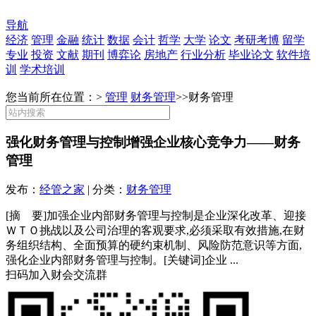
导航
经济
管理
金融
统计
数据
会计
哲学
大学
论文
考研考博
留学
专业
投资
文献
期刊
博弈论
房地产
行业分析
毕业论文
软件培
训
学术培训
您当前所在位置：>
管理
财务管理
>>
财务管理
强化财务管理与控制增强企业核心竞争力——财务
管理
发布：
经管之家
| 分类：
财务管理
[摘 要]加强企业内部财务管理与控制是企业深化改革、迎接
ＷＴＯ挑战以及公司治理的客观要求,必须采取有效措施,在财
务组织结构、全面预算的硬约束机制、风险防范意识等方面,
强化企业内部财务管理与控制。[关键词]企业 ...
扫码加入财会交流群