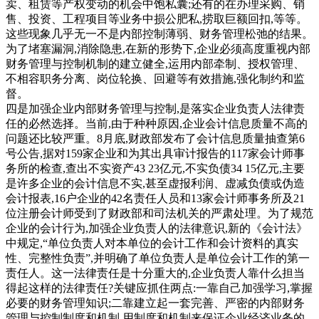
卖、租赁等产权变动的机会中饱私囊;还有的在办理采购、销
售、投资、工程项目等业务中损公肥私,捞取巨额回扣,等等。
这些现象几乎无一不是内部控制薄弱、财务管理松弛的结果。
为了堵塞漏洞,消除隐患,在新的形势下,企业必须高度重视内部
财务管理与控制机制的建立健全,运用内部牵制、授权管理、
不相容职务分离、岗位轮换、回避等有效措施,强化制约和监
督。
四是加强企业内部财务管理与控制,是落实企业负责人法律责
任的必然选择。当前,由于种种原因,企业会计信息质量不高的
问题还比较严重。8月底,财政部发布了会计信息质量抽查第6
号公告,据对159家企业和为其出具审计报告的117家会计师事
务所的检查,查出不实资产43 23亿元,不实负债34 15亿元,主要
是许多企业的会计信息不实,甚至虚报利润、虚减负债或伪造
会计报表,16户企业的42名责任人员和13家会计师事务所及21
位注册会计师受到了财政部和司法机关的严肃处理。为了规范
企业的会计行为,加强企业负责人的法律意识,新的《会计法》
中规定,“单位负责人对本单位的会计工作和会计资料的真实
性、完整性负责”,并明确了单位负责人是单位会计工作的第一
责任人。这一法律责任是十分重大的,企业负责人靠什么担当
得起这样的法律责任?关键应抓住两点:一靠自己加强学习,掌握
必要的财务管理知识;二靠建立起一套完善、严密的内部财务
管理与控制制度和机制,用制度和机制来保证企业经济业务的