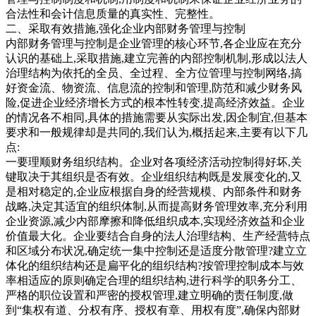
合法性和会计信息质量的真实性、完整性。
二、采取有效措施,强化企业内部财务管理与控制
内部财务管理与控制是企业管理的核心环节,各企业应在充分
认识的基础上,采取措施,建立完善的内部控制机制,形成以法人
治理结构为依托的全员、全过程、全方位管理与控制网络,搞
好资金流、物资流、信息流的控制和管理,防范和减少财务风
险,促进企业经济增长方式的根本性转变,提高经济效益。企业
的情况各不相同,具体的措施需要从实际出发,因企制宜,但基本
要求和一般规律却是共同的,我们认为,概括起来,主要有以下几
点:
一要理顺财务组织结构。企业对各项经济活动控制得好坏,关
键取决于其组织是否有效。企业组织结构既是发展变化的,又
是相对稳定的,企业应根据自身的经营规模、内部条件和财务
战略,决定其适宜的组织体制,从而提高财务管理效率,充分利用
企业资源,减少内部摩擦和降低组织成本,实现经济效益和企业
价值最大化。企业要结合自身的法人治理结构、生产经营特点
和区域分布状况,确定统一集中控制还是适度分散管理?建立立
体化的组织结构还是扁平化的组织结构?按管理控制成本与效
率相适应的原则确定合理的组织结构,进行科学的职务分工、
严格的职位设置和严密的授权管理,建立明确的责任制度,做
到“集权有道、分权有序、授权有章、用权有度”,确保内部财