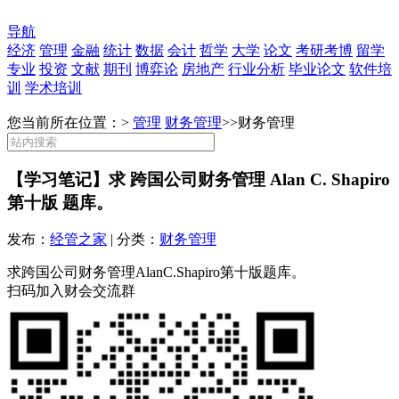
导航
经济
管理
金融
统计
数据
会计
哲学
大学
论文
考研考博
留学
专业
投资
文献
期刊
博弈论
房地产
行业分析
毕业论文
软件培
训
学术培训
您当前所在位置：>
管理
财务管理
>>
财务管理
【学习笔记】求 跨国公司财务管理 Alan C. Shapiro
第十版 题库。
发布：
经管之家
| 分类：
财务管理
求跨国公司财务管理AlanC.Shapiro第十版题库。
扫码加入财会交流群