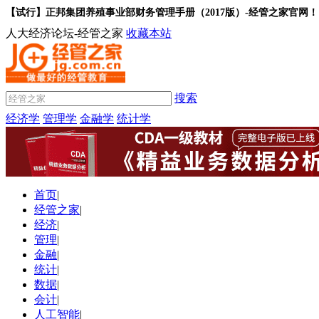
【试行】正邦集团养殖事业部财务管理手册（2017版）-经管之家官网！
人大经济论坛-经管之家
收藏本站
搜索
经济学
管理学
金融学
统计学
首页
|
经管之家
|
经济
|
管理
|
金融
|
统计
|
数据
|
会计
|
人工智能
|