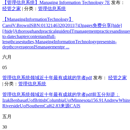
【管理信息系统】Managing Information Technology 7E
发布：
经管之家
| 分类：
管理信息系统
【ManagingInformationTechnology】
CarolV.BrownISBN:0132146320|2011|743pages免费分享[hide]
[/hide]AthoroughandpracticalguidetoITmanagementpracticesandissue
to-datechaptercontentandfull-
lengthcasestudies,ManagingInformationTechnologypresentsin-
depthcoverageonISmanagementpr ...
六月
05
管理信息系统领域近十年最有成就的学者pdf
发布：
经管之家
| 分类：
管理信息系统
管理信息系统领域近十年最有成就的学者pdf前五分别是：
IzakBenbasatUofBritishColumbiaUofMinnesota156.91AndrewWhin
RiversideUofSouthernCal62.83来源CAIS
五月
30