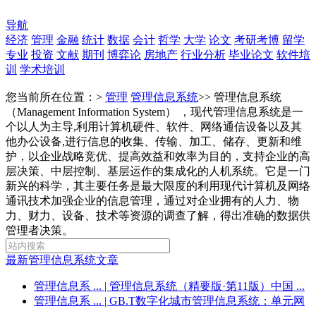
导航
经济
管理
金融
统计
数据
会计
哲学
大学
论文
考研考博
留学
专业
投资
文献
期刊
博弈论
房地产
行业分析
毕业论文
软件培
训
学术培训
您当前所在位置：>
管理
管理信息系统
>>
管理信息系统
（Management Information System） ，现代管理信息系统是一
个以人为主导,利用计算机硬件、软件、网络通信设备以及其
他办公设备,进行信息的收集、传输、加工、储存、更新和维
护，以企业战略竞优、提高效益和效率为目的，支持企业的高
层决策、中层控制、基层运作的集成化的人机系统。它是一门
新兴的科学，其主要任务是最大限度的利用现代计算机及网络
通讯技术加强企业的信息管理，通过对企业拥有的人力、物
力、财力、设备、技术等资源的调查了解，得出准确的数据供
管理者决策。
最新管理信息系统文章
管理信息系 ...
| 管理信息系统（精要版·第11版）中国 ...
管理信息系 ...
| GB.T数字化城市管理信息系统：单元网
...