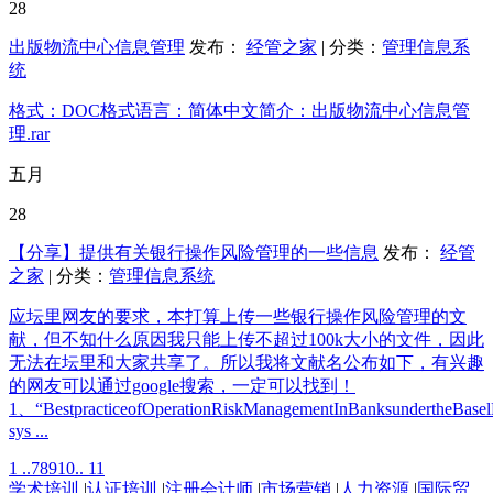
28
出版物流中心信息管理
发布：
经管之家
| 分类：
管理信息系
统
格式：DOC格式语言：简体中文简介：出版物流中心信息管
理.rar
五月
28
【分享】提供有关银行操作风险管理的一些信息
发布：
经管
之家
| 分类：
管理信息系统
应坛里网友的要求，本打算上传一些银行操作风险管理的文
献，但不知什么原因我只能上传不超过100k大小的文件，因此
无法在坛里和大家共享了。所以我将文献名公布如下，有兴趣
的网友可以通过google搜索，一定可以找到！
1、“BestpracticeofOperationRiskManagementInBanksundertheBasel
sys ...
1 ..
7
8
9
10
.. 11
学术培训
|
认证培训
|
注册会计师
|
市场营销
|
人力资源
|
国际贸