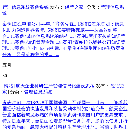
管理信息系统案例集锦
发布：
经管之家
| 分类：
管理信息系
统
案例1Dell电脑公司----电子商务先锋...1案例2海尔集团：信息
化助力创造世界名牌...5案例3美特斯邦威——从高效到整
合...11案例4战略信息系统的结构...14案例5摩托罗拉的知识管
理...25案例6知识管理专题...28案例7查帕拉尔钢铁公司知识管
理...37案例8企业Intranet构建...41案例9许继集团ERP失败案例
分析：又是流程惹的祸...5 ...
五月
30
[轉貼] 航天企业科研生产管理信息化建设思考
发布：
经管之
家
| 分类：
管理信息系统
发表时间：2013/2/28于国辉来源：互联网一、引言 随着我
国经济社会的快速发展和装备采购体制的加速变革，航天企业
普遍面临着愈发激烈的市场竞争态势和来自用户的更高要求，
特别是近年来，更是面临着多型号任务并举、多阶段任务并行
的复杂局面，急需大幅提升科研生产管理水平。当前，世界正