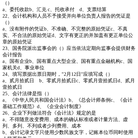
（）
a、委托收款b、汇兑 c、托收承付 d、支票结算
22、会计机构和人员不予接受并向单位负责人报告的凭证是
（）
a、没有附件的凭证b、不准确、不完整的原始凭证c、不真
实、不合法的原始凭证d、文字有更正的并加盖有更正单位公
章的原始凭证
23、国务院派出监事会的（）应当依法定期向监事会提供财务
会计报告
a、国有企业b、国有重点大型企业、国有重点金融机构c、国
家机关d、事业单位
24、填写票据出票日期时，"2月12日"应填写成（）
a、贰月拾贰日 b、零贰月拾贰日c、零贰月壹拾贰日d、贰月
壹拾贰日
25、会计法律是指（）
a、《中华人民共和国会计法》b、《总会计师条例c、《会计
基础工作规范》d、《企业会计制度》
26、企业下列做法符合《会计法》规定的是
a、不得随意改变费用、成本的确认标准或者计量方法、虚
列、多列、不列或者少列费用、成本
b、会计记录文字只使用少数民族文字，记账本位币同时使用