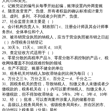
人民币和美元。
c、记账凭证的编号从每季开始起编，账簿设置内外两套账
d、随意改变资产、负债、所有者权益的确认标准或计量方
法、虚列、多列、不列或者少列资产、负债。
27、社会监督主体主要是（ ）
a、会计机构负责人 b、财政部门 c、注册会计师及其会计师事
务所d、全体单位和个人
28、被吊销营业执照的纳税人，应当于营业执照被吊销之日起
（ ）办理税务注销登记
a、30天 b、15天 c、180天 d、10天
29、查定征收方式适用于（ ）
a、零星分散的高税率产品 b、零星分散不易控制的产品 c、税
收网络覆盖不到或很难控制的领域
d、生产不固定、账册不健全的单位
30、税务机关对纳税人加收滞纳金的比例为每日（ ）
a、万分之三 b、万分之五 c、百分之一 d、千分之二
31、因税务机关的责任，导致纳税人、扣缴义务人未缴或者少
缴税款的，税务机关在（ ）内可以要求纳税人、扣缴义务人
补缴税款，但不得加收滞纳金 a、5年b、2年 c、3年 d、10年
32、经（ ）批准，可以查询案件涉案人员的储蓄存款
a、县级以上税务局局长 b、省级税务局局长c、所在区的市、
自治州以上税务局（分局）局长