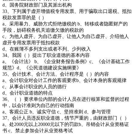
d、国务院财政部门及其派出机构
33、下列属于虚开增值税专用发票、用于骗取出口退税、抵扣
税款发票罪的是（ ）
a、采用暴力、威胁方式拒绝缴税的 b、转移或者隐匿财产的
手段，妨碍税务机关追缴欠缴的税款的
c、为他人虚开、为自己虚开、让他人为自己虚开、介绍他人
虚开专用发票用于抵扣税款
d、在账簿不多列支出或者不列、少列收入
34、我国（ ）提出了职业道德的基本内容
a、《会计法》 b、《企业财务报告条例》c、《会计基础工作
规范》d、《公民道德建设实施纲要》
35、会计技术、会计方法、会计程序是（ ）的内容
a、会计职业对会计工作的客观要求b、会计本身的客观规律
c、从事会计职业的人员的德行
d、会计职业道德的特点
36、（ ）要求单位内部的会计人员在进行核算和监督的过程
中，以会计准则为自己的行动指南
a、客观公正 b、诚实守信 c、坚持准则 d、参与管理
37、会计人员违反职业道德，情节严重的，由财政部门（ ）
a、处2000元以上20000元以下的罚款b、吊销会计从业资格证
书 c、禁止参加会计从业资格考试