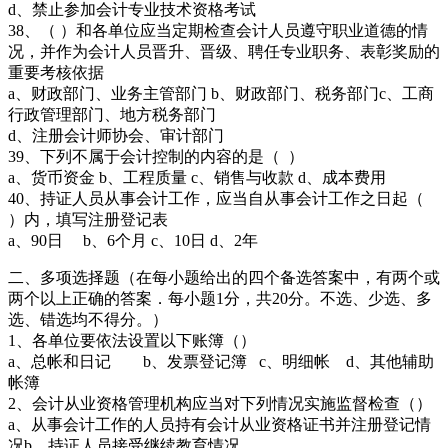
d、禁止参加会计专业技术资格考试
38、（ ）和各单位应当定期检查会计人员遵守职业道德的情
况，并作为会计人员晋升、晋级、聘任专业职务、表彰奖励的
重要考核依据
a、财政部门、业务主管部门 b、财政部门、税务部门c、工商
行政管理部门、地方税务部门
d、注册会计师协会、审计部门
39、下列不属于会计控制的内容的是（ ）
a、货币资金 b、工程质量 c、销售与收款 d、成本费用
40、持证人员从事会计工作，应当自从事会计工作之日起（
）内，填写注册登记表
a、90日 b、6个月 c、10日 d、2年
二、多项选择题（在每小题给出的四个备选答案中，有两个或
两个以上正确的答案．每小题1分，共20分。不选、少选、多
选、错选均不得分。）
1、各单位要依法设置以下账簿（）
a、总帐和日记 b、发票登记簿 c、明细帐 d、其他辅助
帐簿
2、会计从业资格管理机构应当对下列情况实施监督检查（）
a、从事会计工作的人员持有会计从业资格证书并注册登记情
况b、持证人员接受继续教育情况