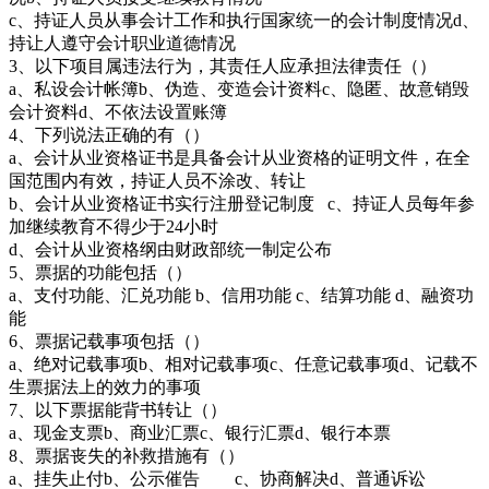
c、持证人员从事会计工作和执行国家统一的会计制度情况d、
持让人遵守会计职业道德情况
3、以下项目属违法行为，其责任人应承担法律责任（）
a、私设会计帐簿b、伪造、变造会计资料c、隐匿、故意销毁
会计资料d、不依法设置账簿
4、下列说法正确的有（）
a、会计从业资格证书是具备会计从业资格的证明文件，在全
国范围内有效，持证人员不涂改、转让
b、会计从业资格证书实行注册登记制度 c、持证人员每年参
加继续教育不得少于24小时
d、会计从业资格纲由财政部统一制定公布
5、票据的功能包括（）
a、支付功能、汇兑功能 b、信用功能 c、结算功能 d、融资功
能
6、票据记载事项包括（）
a、绝对记载事项b、相对记载事项c、任意记载事项d、记载不
生票据法上的效力的事项
7、以下票据能背书转让（）
a、现金支票b、商业汇票c、银行汇票d、银行本票
8、票据丧失的补救措施有（）
a、挂失止付b、公示催告 c、协商解决d、普通诉讼