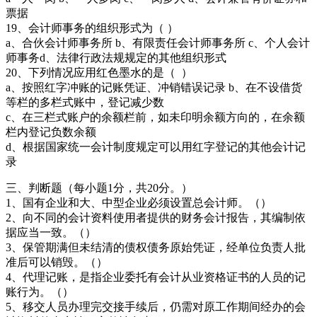
票据
19、会计师事务的组织形式为（ ）
a、合伙会计师事务所 b、有限责任会计师事务所 c、个人会计
师事务d、法律行政法规规定的其他组织形式
20、下列情况应用红色墨水的是（ ）
a、按照红字冲账的记账凭证、冲销错误记录 b、在不设借货
等栏的多栏式账中，登记减少数
c、在三栏式账户的余额栏前，如未印明余额方向的，在余额
栏内登记负数余额
d、根据国家统一会计制度规定可以用红字登记的其他会计记
录
三、判断题（每小题1分，共20分。）
1、国有企业和大、中型企业必须设置总会计师。（）
2、向不同的会计资料使用者提供的财务会计报告，其编制依
据应当一致。（）
3、保管期满但未结清的债权债务原始凭证，经单位负责人批
准后可以销毁。（）
4、代理记账，是指企业委托有会计从业资格证书的人员的记
账行为。（）
5、移交人员办理完交接手续后，仍需对原工作期间经办的会