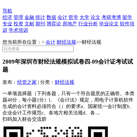
导航
经济
管理
金融
统计
数据
会计
哲学
大学
论文
考研考博
留学
专业
投资
文献
期刊
博弈论
房地产
行业分析
毕业论文
软件培
训
学术培训
您当前所在位置：>
会计
财经法规
>>
财经法规
2009年深圳市财经法规模拟试卷四-09会计证考试试
题
发布：
经管之家
| 分类：
财经法规
一单项选择题（下列各题，只有一个符合题意的正确答。本类
题40分，每小题1分）l、《会计法》规定，用电子计算机软件
生成的会计资料必须符合（）的要求a、国家统一会计制度b、
企业会计工作规范c、各地方相关法规d、各 ...
扫码加入财会交流群