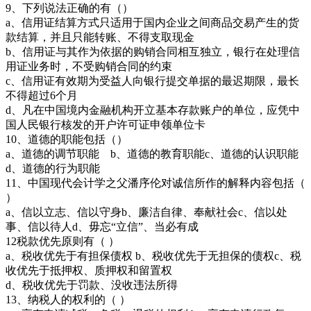
9、下列说法正确的有（）
a、信用证结算方式只适用于国内企业之间商品交易产生的货
款结算，并且只能转账、不得支取现金
b、信用证与其作为依据的购销合同相互独立，银行在处理信
用证业务时，不受购销合同的约束
c、信用证有效期为受益人向银行提交单据的最迟期限，最长
不得超过6个月
d、凡在中国境内金融机构开立基本存款账户的单位，应凭中
国人民银行核发的开户许可证申领单位卡
10、道德的职能包括（）
a、道德的调节职能 b、道德的教育职能c、道德的认识职能
d、道德的行为职能
11、中国现代会计学之父潘序伦对诚信所作的解释内容包括（
）
a、信以立志、信以守身b、廉洁自律、奉献社会c、信以处
事、信以待人d、毋忘“立信”、当必有成
12税款优先原则有（ ）
a、税收优先于有担保债权 b、税收优先于无担保的债权c、税
收优先于抵押权、质押权和留置权
d、税收优先于罚款、没收违法所得
13、纳税人的权利的（ ）