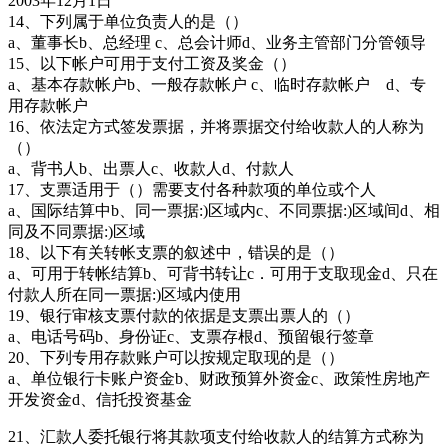
2003年12月1日
14、下列属于单位负责人的是（）
a、董事长b、总经理 c、总会计师d、业务主管部门分管领导
15、以下帐户可用于支付工资及奖金（）
a、基本存款帐户b、一般存款帐户 c、临时存款帐户 d、专
用存款帐户
16、依法定方式签发票据，并将票据交付给收款人的人称为
（）
a、背书人b、出票人c、收款人d、付款人
17、支票适用于（）需要支付各种款项的单位或个人
a、国际结算中b、同一票据:)区域内c、不同票据:)区域间d、相
同及不同票据:)区域
18、以下有关转帐支票的叙述中，错误的是（）
a、可用于转帐结算b、可背书转让c．可用于支取现金d、只在
付款人所在同一票据:)区域内使用
19、银行审核支票付款的依据是支票出票人的（）
a、电话号码b、身份证c、支票存根d、预留银行签章
20、下列专用存款账户可以按规定取现的是（）
a、单位银行卡账户资金b、财政预算外资金c、政策性房地产
开发资金d、信托投资基金
21、汇款人委托银行将其款项支付给收款人的结算方式称为