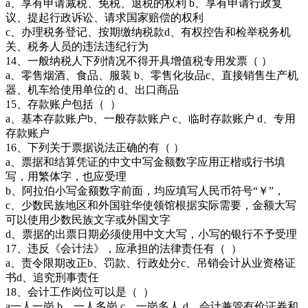
a、享有申请减税、免税、退税的权利 b、享有申请行政复
议、提起行政诉讼、请求国家赔偿的权利
c、办理税务登记、按期缴纳税款d、有权控告和检举税务机
关、税务人员的违法违纪行为
14、一般纳税人下列情况不得开具增值税专用发票（ ）
a、零售烟酒、食品、服装 b、零售化妆品c、直接销售生产机
器、机车给使用单位的 d、出口商品
15、存款账户包括（ ）
a、基本存款账户b、一般存款账户 c、临时存款账户 d、专用
存款账户
16、下列关于票据说法正确的有（ ）
a、票据和结算凭证的中文中写金额数字应用正楷或行书填
写，用繁体字，也应受理
b、阿拉伯小写金额数字前面，均应填写人民币符号“￥”，
c、少数民族地区和外国驻华使领馆根据实际需要，金额大写
可以使用少数民族文字或外国文字
d、票据的出票日期必须使用中文大写，小写的银行不予受理
17、违反《会计法》，应承担的法律责任有（ ）
a、责令限期改正b、罚款、行政处分c、吊销会计从业资格证
书d、追究刑事责任
18、会计工作岗位可以是（ ）
a一人一岗 b、一人多岗 c、一岗多人 d、会计兼管有价证券和