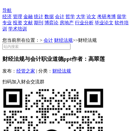
导航
经济
管理
金融
统计
数据
会计
哲学
大学
论文
考研考博
留学
专业
投资
文献
期刊
博弈论
房地产
行业分析
毕业论文
软件培
训
学术培训
您当前所在位置：>
会计
财经法规
>>
财经法规
财经法规与会计职业道德ppt作者：高翠莲
发布：
经管之家
| 分类：
财经法规
扫码加入财会交流群