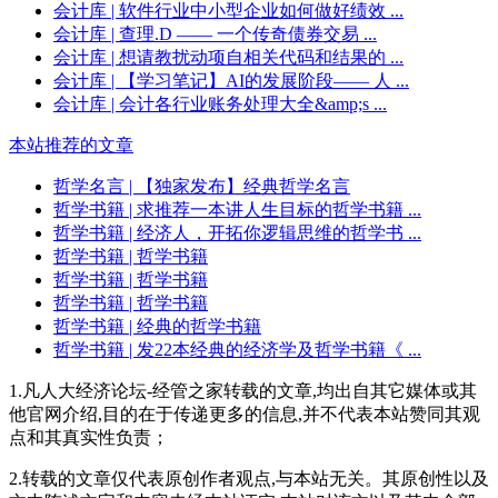
会计库
| 软件行业中小型企业如何做好绩效 ...
会计库
| 查理.D —— 一个传奇债券交易 ...
会计库
| 想请教扰动项自相关代码和结果的 ...
会计库
| 【学习笔记】AI的发展阶段—— 人 ...
会计库
| 会计各行业账务处理大全&amp;s ...
本站推荐的文章
哲学名言
| 【独家发布】经典哲学名言
哲学书籍
| 求推荐一本讲人生目标的哲学书籍 ...
哲学书籍
| 经济人，开拓你逻辑思维的哲学书 ...
哲学书籍
| 哲学书籍
哲学书籍
| 哲学书籍
哲学书籍
| 哲学书籍
哲学书籍
| 经典的哲学书籍
哲学书籍
| 发22本经典的经济学及哲学书籍《 ...
1.凡人大经济论坛-经管之家转载的文章,均出自其它媒体或其
他官网介绍,目的在于传递更多的信息,并不代表本站赞同其观
点和其真实性负责；
2.转载的文章仅代表原创作者观点,与本站无关。其原创性以及