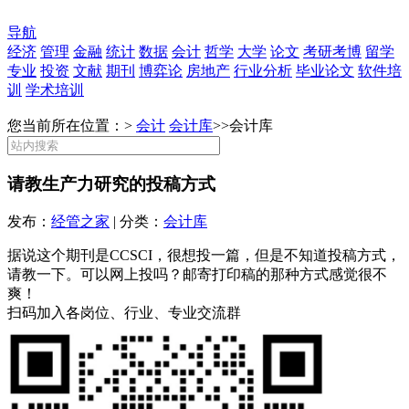
导航
经济
管理
金融
统计
数据
会计
哲学
大学
论文
考研考博
留学
专业
投资
文献
期刊
博弈论
房地产
行业分析
毕业论文
软件培
训
学术培训
您当前所在位置：>
会计
会计库
>>
会计库
请教生产力研究的投稿方式
发布：
经管之家
| 分类：
会计库
据说这个期刊是CCSCI，很想投一篇，但是不知道投稿方式，
请教一下。可以网上投吗？邮寄打印稿的那种方式感觉很不
爽！
扫码加入各岗位、行业、专业交流群