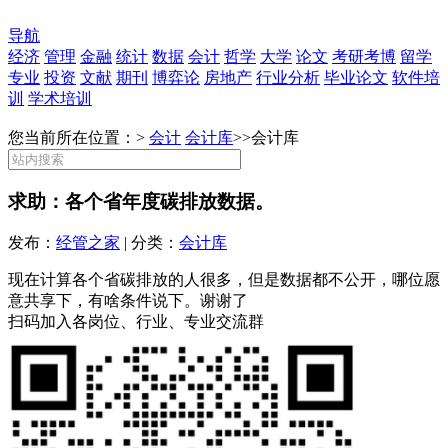
导航
经济
管理
金融
统计
数据
会计
哲学
大学
论文
考研考博
留学
专业
投资
文献
期刊
博弈论
房地产
行业分析
毕业论文
软件培
训
学术培训
您当前所在位置：>
会计
会计库
>>
会计库
求助：各个省年度碳排放数据。
发布：
经管之家
| 分类：
会计库
现在计算各个省碳排放的人很多，但是数据都不公开，哪位愿
意共享下，有啥条件说下。谢谢了
扫码加入各岗位、行业、专业交流群