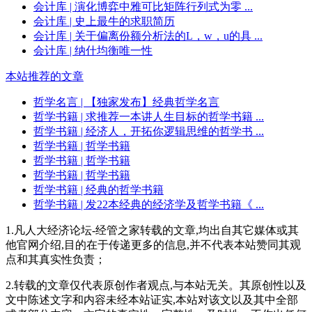
会计库
| 演化博弈中雅可比矩阵行列式为零 ...
会计库
| 史上最牛的求职简历
会计库
| 关于偏离份额分析法的L，w，u的具 ...
会计库
| 纳什均衡唯一性
本站推荐的文章
哲学名言
| 【独家发布】经典哲学名言
哲学书籍
| 求推荐一本讲人生目标的哲学书籍 ...
哲学书籍
| 经济人，开拓你逻辑思维的哲学书 ...
哲学书籍
| 哲学书籍
哲学书籍
| 哲学书籍
哲学书籍
| 哲学书籍
哲学书籍
| 经典的哲学书籍
哲学书籍
| 发22本经典的经济学及哲学书籍《 ...
1.凡人大经济论坛-经管之家转载的文章,均出自其它媒体或其
他官网介绍,目的在于传递更多的信息,并不代表本站赞同其观
点和其真实性负责；
2.转载的文章仅代表原创作者观点,与本站无关。其原创性以及
文中陈述文字和内容未经本站证实,本站对该文以及其中全部