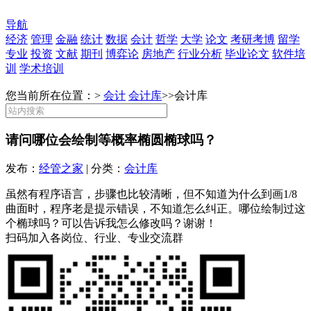
导航
经济
管理
金融
统计
数据
会计
哲学
大学
论文
考研考博
留学
专业
投资
文献
期刊
博弈论
房地产
行业分析
毕业论文
软件培
训
学术培训
您当前所在位置：>
会计
会计库
>>
会计库
请问哪位会绘制等概率椭圆椭球吗？
发布：
经管之家
| 分类：
会计库
虽然有程序语言，步骤也比较清晰，但不知道为什么到画1/8
曲面时，程序老是提示错误，不知道怎么纠正。哪位绘制过这
个椭球吗？可以告诉我怎么修改吗？谢谢！
扫码加入各岗位、行业、专业交流群