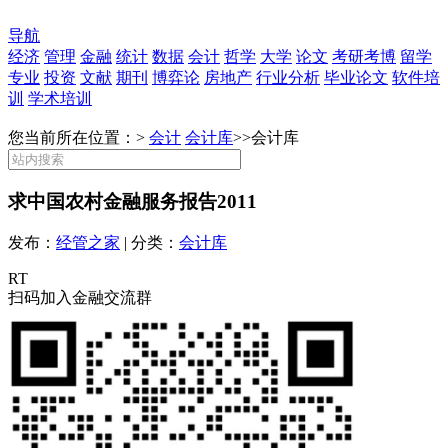
导航
经济
管理
金融
统计
数据
会计
哲学
大学
论文
考研考博
留学
专业
投资
文献
期刊
博弈论
房地产
行业分析
毕业论文
软件培
训
学术培训
您当前所在位置：>
会计
会计库
>>
会计库
求中国农村金融服务报告2011
发布：
经管之家
| 分类：
会计库
RT
扫码加入金融交流群