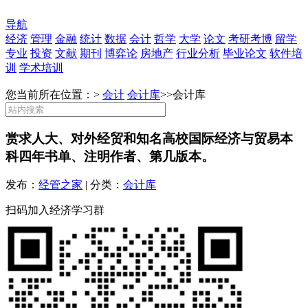
导航
经济
管理
金融
统计
数据
会计
哲学
大学
论文
考研考博
留学
专业
投资
文献
期刊
博弈论
房地产
行业分析
毕业论文
软件培
训
学术培训
您当前所在位置：>
会计
会计库
>>
会计库
赏求人大、对外经贸和知名高校国际经济与贸易本
科四年书单、注明作者、第几版本。
发布：
经管之家
| 分类：
会计库
扫码加入经济学习群