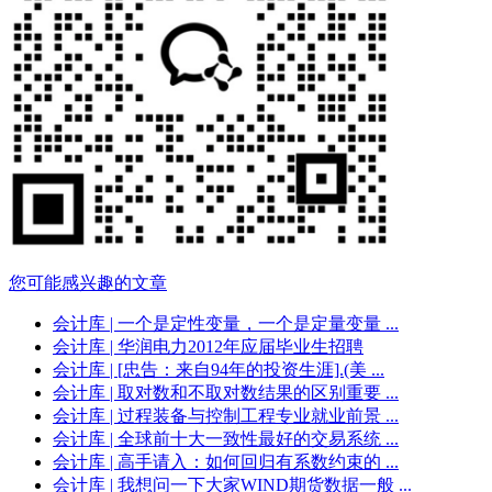
您可能感兴趣的文章
会计库
| 一个是定性变量，一个是定量变量 ...
会计库
| 华润电力2012年应届毕业生招聘
会计库
| [忠告：来自94年的投资生涯].(美 ...
会计库
| 取对数和不取对数结果的区别重要 ...
会计库
| 过程装备与控制工程专业就业前景 ...
会计库
| 全球前十大一致性最好的交易系统 ...
会计库
| 高手请入：如何回归有系数约束的 ...
会计库
| 我想问一下大家WIND期货数据一般 ...