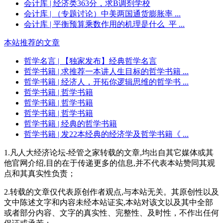
会计库
| 经济类363分，求B调剂学校
会计库
| （专题讨论）中美两国通货膨胀率 ...
会计库
| 平衡预算乘数作用的机理是什么_平 ...
本站推荐的文章
哲学名言
| 【独家发布】经典哲学名言
哲学书籍
| 求推荐一本讲人生目标的哲学书籍 ...
哲学书籍
| 经济人，开拓你逻辑思维的哲学书 ...
哲学书籍
| 哲学书籍
哲学书籍
| 哲学书籍
哲学书籍
| 哲学书籍
哲学书籍
| 经典的哲学书籍
哲学书籍
| 发22本经典的经济学及哲学书籍《 ...
1.凡人大经济论坛-经管之家转载的文章,均出自其它媒体或其
他官网介绍,目的在于传递更多的信息,并不代表本站赞同其观
点和其真实性负责；
2.转载的文章仅代表原创作者观点,与本站无关。其原创性以及
文中陈述文字和内容未经本站证实,本站对该文以及其中全部
或者部分内容、文字的真实性、完整性、及时性，不作出任何