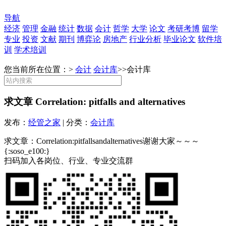
导航
经济
管理
金融
统计
数据
会计
哲学
大学
论文
考研考博
留学
专业
投资
文献
期刊
博弈论
房地产
行业分析
毕业论文
软件培
训
学术培训
您当前所在位置：>
会计
会计库
>>
会计库
求文章 Correlation: pitfalls and alternatives
发布：
经管之家
| 分类：
会计库
求文章：Correlation:pitfallsandalternatives谢谢大家～～～
{:soso_e100:}
扫码加入各岗位、行业、专业交流群