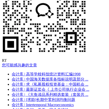
RT
您可能感兴趣的文章
会计库
| 高等学校科技统计资料汇编1998
会计库
| 中国海关数据库各指标说明及部分 ...
会计库
| 求《私募股权投资基金：中国机会 ...
会计库
| 最新证监会《 上市公司执行企业会 ...
会计库
| 《大鱼读品系列精选套装（套装共 ...
会计库
| [求助]长期中零利润均衡问题
会计库
| Intertemporal Macroeconomics