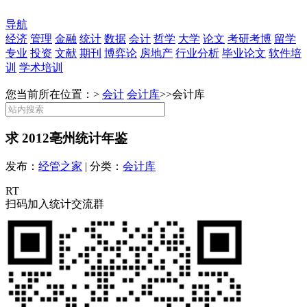
导航
经济
管理
金融
统计
数据
会计
哲学
大学
论文
考研考博
留学
专业
投资
文献
期刊
博弈论
房地产
行业分析
毕业论文
软件培
训
学术培训
您当前所在位置：>
会计
会计库
>>
会计库
求 2012亳州统计年鉴
发布：
经管之家
| 分类：
会计库
RT
扫码加入统计交流群