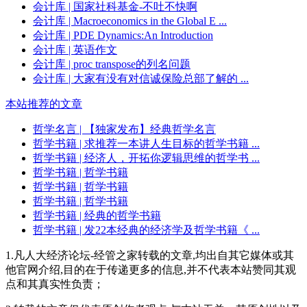
会计库
| 国家社科基金-不吐不快啊
会计库
| Macroeconomics in the Global E ...
会计库
| PDE Dynamics:An Introduction
会计库
| 英语作文
会计库
| proc transpose的列名问题
会计库
| 大家有没有对信诚保险总部了解的 ...
本站推荐的文章
哲学名言
| 【独家发布】经典哲学名言
哲学书籍
| 求推荐一本讲人生目标的哲学书籍 ...
哲学书籍
| 经济人，开拓你逻辑思维的哲学书 ...
哲学书籍
| 哲学书籍
哲学书籍
| 哲学书籍
哲学书籍
| 哲学书籍
哲学书籍
| 经典的哲学书籍
哲学书籍
| 发22本经典的经济学及哲学书籍《 ...
1.凡人大经济论坛-经管之家转载的文章,均出自其它媒体或其
他官网介绍,目的在于传递更多的信息,并不代表本站赞同其观
点和其真实性负责；