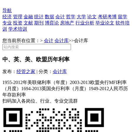
导航
经济
管理
金融
统计
数据
会计
哲学
大学
论文
考研考博
留学
专业
投资
文献
期刊
博弈论
房地产
行业分析
毕业论文
软件培
训
学术培训
您当前所在位置：>
会计
会计库
>>
会计库
中、英、美、欧盟历年利率
发布：
经管之家
| 分类：
会计库
1955-2012年美联储利率（年度）2003-2013欧盟央行MFI利率
（月度）1694-2013英国央行利率（月度）1949-2012人民币历
年存款利率
扫码加入各岗位、行业、专业交流群