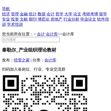
导航
经济
管理
金融
统计
数据
会计
哲学
大学
论文
考研考博
留学
专业
投资
文献
期刊
博弈论
房地产
行业分析
毕业论文
软件培
训
学术培训
您当前所在位置：>
会计
会计库
>>
会计库
泰勒尔_产业组织理论教材
发布：
经管之家
| 分类：
会计库
扫码加入各岗位、行业、专业交流群