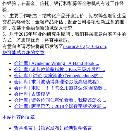
作经验，在基金、信托、银行和私募等金融机构有过工作经
验。
3、主要工作职责：结构化产品开发定价，期权等金融衍生品
交易策略研发，金融产品评估，配合公司各项创新业务的推
进，在某个金融创新领域深入研究。
5、对于2015年毕业的研究生应聘，我们将采取意向实习生的
方式，若表现优秀，将直接录取。
有意向者请尽快将简历发送至
pkuruc2012@163.com
。
您可能感兴趣的文章
会计库
| Academic Writing - A Hand Book ...
会计库
| 请各位前辈指教：Pass三级以后可 ...
会计库
| [讨论]大家谈谈对embeddedness的 ...
会计库
| 求《波动博弈理论炒股高级教程》 ...
会计库
| 求助！！！怎么用赫芬达尔hhi指数 ...
会计库
| 古诺模型
会计库
| 请各位同仁帮忙看看，我应该怎么 ...
会计库
| 阿里巴巴：2018全球数字经济发展 ...
本站推荐的文章
哲学名言
| 【独家发布】经典哲学名言