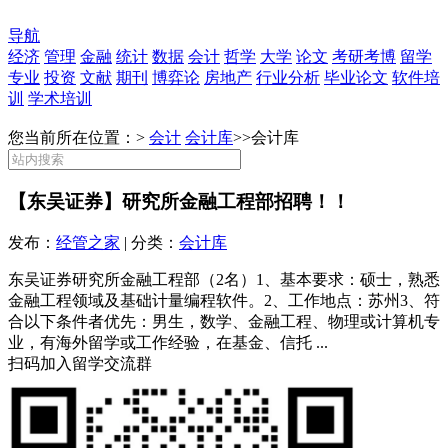
导航
经济
管理
金融
统计
数据
会计
哲学
大学
论文
考研考博
留学
专业
投资
文献
期刊
博弈论
房地产
行业分析
毕业论文
软件培
训
学术培训
您当前所在位置：>
会计
会计库
>>
会计库
【东吴证券】研究所金融工程部招聘！！
发布：
经管之家
| 分类：
会计库
东吴证券研究所金融工程部（2名）1、基本要求：硕士，熟悉
金融工程领域及基础计量编程软件。2、工作地点：苏州3、符
合以下条件者优先：男生，数学、金融工程、物理或计算机专
业，有海外留学或工作经验，在基金、信托 ...
扫码加入留学交流群