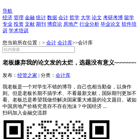
导航
经济
管理
金融
统计
数据
会计
哲学
大学
论文
考研考博
留学
专业
投资
文献
期刊
博弈论
房地产
行业分析
毕业论文
软件培
训
学术培训
您当前所在位置：>
会计
会计库
>>
会计库
老板嫌弃我的论文发的太烂，选题没有意义~~~~~~~
发布：
经管之家
| 分类：
会计库
我老板是一个对学生不错的博导，自己也相当勤奋，以身作
则。但是老板长期不搞学术、不看最新文献，国际期刊更加不
看。老板总是希望我做些解决国家重大难题的论文题目。诸如
中国房地产价格究竟存不存在泡沫？中国经济 ...
扫码加入金融交流群