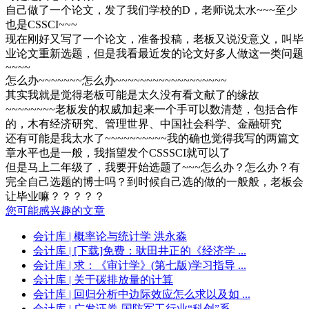
自己做了一个论文，发了我们学校的D，老师说太水~~~至少
也是CSSCI~~~
现在刚好又写了一个论文，准备投稿，老板又说没意义，叫毕
业论文重新选题，但是我看最近发的论文好多人做这一类问题
~~~~
怎么办~~~~~~~怎么办~~~~~~~~~~~~~~~~~~
其实我就是觉得老板可能是太久没有看文献了的缘故
~~~~~~~~老板发的权威加起来一个手可以数清楚，包括合作
的，木有经济研究、管理世界、中国社会科学、金融研究
还有可能是我太水了~~~~~~~~~~我的确也觉得我写的两篇文
章水平也是一般，我指望发个CSSSCI就可以了
但是马上二年级了，我要开始选题了~~~怎么办？怎么办？有
完全自己选题的博士吗？到时候自己选的做的一般般，老板会
让毕业嘛？？？？？
您可能感兴趣的文章
会计库
| 概率论与统计学 洪永淼
会计库
| [下载]免费：驮田井正的《经济学 ...
会计库
| 求：《审计学》(第七版)学习指导 ...
会计库
| 关于碳排放量的计算
会计库
| 回归分析中边际效应怎么求以及如 ...
会计库
| 广发证券-国防军工行业“科创”系 ...