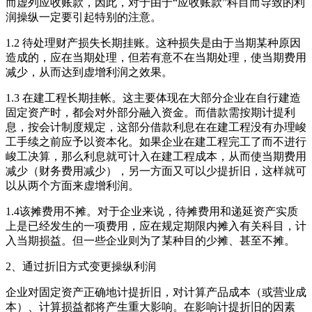
而虚列应收账款，因此，对于由于“应收账款”科目而导致的利
润操纵一定要引起特别的注意。
1.2 待处理财产损失长期挂账。这种损失是由于当期某种原因
造成的，应在当期处理，但若有意不在当期处理，使当期费用
减少，从而达到虚增利润之效果。
1.3 在建工程长期挂帐。这主要体现在大部分企业在自行建造
固定资产时，都会对外部分融入资金。而借款需按期计提利
息，按会计制度规定，这部分借款利息在在建工程没有办理峻
工手续之前应予以资本化。如果企业在建工程完工了而不进行
峻工决算，那么利息就可计入在建工程成本，从而使当期费用
减少（财务费用减少），另一方面又可以少提折旧，这样就可
以从两个方面来虚增利润。
1.4该摊费用不摊。对于企业来说，待摊费用和递延资产实质
上是已经发生的一项费用，应在规定期限内摊入有关科目，计
入当期损益。但一些企业则为了某种目的少摊、甚至不摊。
2、通过折旧方式变更操纵利润
企业对固定资产正确地计提折旧，对计算产品成本（或营业成
本）、计算损益都将产生重大影响。在影响计提折旧的因素