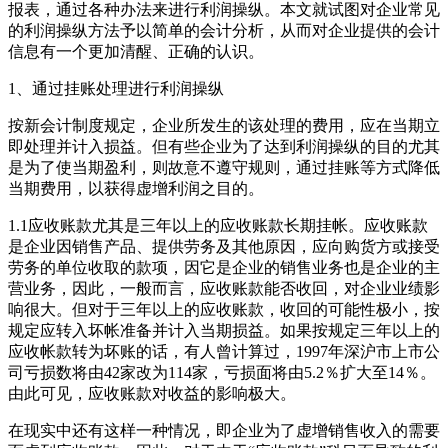
报表，通过各种办法来进行利润操纵。本文就试图对企业常见
的利润操纵方法予以简单的会计分析，从而对企业提供的会计
信息有一个更加清醒、正确的认识。
1、通过挂账处理进行利润操纵
按新会计制度规定，企业所发生的该处理的费用，应在当期立
即处理并计入损益。但有些企业为了达到利润操纵的目的尤其
是为了使当期盈利，则故意不遵守规则，通过挂账等方式降低
当期费用，以获得虚增利润之目的。
1.1应收账款尤其是三年以上的应收账款长期挂帐。应收账款
是企业因销售产品、提供劳务及其他原因，应向购货方或接受
劳务的单位收取的款项，因它是企业的销售业务也是企业的主
营业务，因此，一般而言，应收账款能否收回，对企业业绩影
响很大。但对于三年以上的应收账款，收回的可能性极小，按
规定应转入坏帐准备并计入当期损益。如果按规定三年以上的
应收帐款转为坏账的话，有人曾计算过，1997年深沪市上市公
司亏损数将由42家改为114家，亏损面将由5.2％扩大至14％。
由此可见，应收账款对收益的影响极大。
在现实中还有这样一种情况，即企业为了虚增销售收入的需要