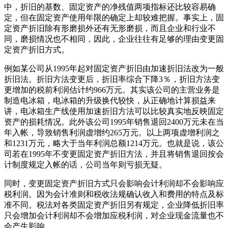
中，折旧的基数、固定资产的净残值两项指标还比较容易确
定，但在固定资产使用年限的确定上却较难把握。事实上，固
定资产折旧除有形磨损外还有无形磨损，而且企业和行业不
同，磨损情况也不相同，因此，企业往往有足够的理由变更固
定资产折旧方式。
例如某公司从1995年起对固定资产折旧由加速折旧法改为一般
折旧法。折旧方法变更后，折旧率综合下降3％，折旧方法变
更增加的税前利润估计约966万元。其实该公司的主营业务是
制造电冰箱，电冰箱的升级换代较快，从正确地计算损益来
讲，电冰箱生产线使用加速折旧方法可以比较真实地反映固定
资产的损耗情况。此外该公司1995年销售退回2400万元未在当
年入帐，导致销售利润虚增约265万元。以上两项虚增利润之
和1231万元，略大于当年利润总额1214万元。也就是说，该公
司若在1995年不变更固定资产折旧方法，并且将销售退回按会
计制度规定入帐的话，公司当年则亏损无疑。
同时，变更固定资产折旧方式只会影响会计利润却不会影响应
税利润。因为会计准则和税收法规确认收入和费用的特点及标
准不同。税法对各类固定资产折旧另有规定，企业降低折旧率
只会增加会计利润却不会增加应税利润，对企业现金流量也不
会产生影响。