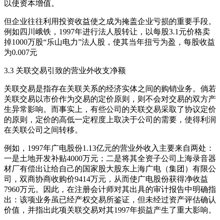
以使资本增值。
但企业往往利用投资收益使之成为掩盖企业亏损的重要手段。
例如四川峨铁，1997年进行法人股转让，以每股3.1元价格卖
掉1000万股“乐山电力”法人股，使其当年扭亏为盈，每股收益
为0.007元
3.3 关联交易引致的营业外收支净额
关联交易是指存在关联关系的经济实体之间的购销业务。倘若
关联交易以市价作为交易的定价原则，则不会对交易的双方产
生异常影响。而事实上，有些公司的关联交易采取了协议定价
的原则，定价的高低一定程度上取决于公司的需要，使得利润
在关联公司之间转移。
例如，1997年广电股份1.13亿元的营业外收入主要来自两处：
一是土地开发补贴4000万元；二是将其全资子公司上海录音器
材厂有偿出让给自己的国家股大股东上海广电（集团）有限公
司，双商协商收购价9414万元，从而使广电股份获得净收益
7960万元。因此，在注册会计师对其出具的审计报告中明确指
出：该项业务虽已经产权交易所鉴证，但未经过资产评估确认
价值，并指出此项关联交易对其1997年损益产生了重大影响。