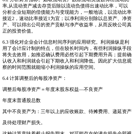
率,从流动资产减去存货后除以流动负债得出速动比率，可以
分析企业短期的偿债能力与变现能力，一般地说，以流动比率
接近2，速动比率接近1为宜；以净利润分别除以总资产、净资
产、可以得出公司的资产贡献与净产收益率，从而反映公司真
正的投资价值。
6.3 强化对企业会计信息时间序列的应用研究。利润操纵是利
用了会计应计制的特点，但在较长时间内，有些利润操纵手段
将失去效用，如推迟确认费用必然引起下期费用升高；提前确
认收入和利润就会引起下期收入和利润降低。因此扩大信息观
察的时间范围就能缩小利润操纵的应用空间。
6.4 计算调整后的每股净资产：
调整后每股净资产＝年度末股东权益—不良资产
年度末普通股总数
其中不良资产为：三年以上的应收账款、待摊费用、递延资产
及待处理财产损失。
这种计算意味着截止报告期末，对可能存在的潜在损失全部视