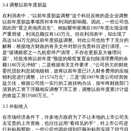
3.4 调整以前年度损益
在利润表中，“以前年度损益调整”这个科目反映的是企业调整
以前年度损益事项而对本年利润的影响额。因此，一些公司也
因此而“置之死地而后生”。例如耀华玻璃在1997年度出现业绩
严重滑坡，利润总额仅有143万元。但在利润表中，却出现了
高达3434万元的以前年度损益调整。对此公司也给予了充分的
解释：根据地方财政的有关文件对部分负责科目进行清理。一
是“玻璃熔窑之一九机窑停产清理，不存在更新及大修理问
题”，经批准将以前年度“预提的熔窑复置金扣除清理费用的余
额1180万元冲销”；二是根据有关文件要求，“公司所欠的财政
委托贷款利息就地核销，故将以前年度已计入财务费用的应核
销利息进行调整，计1574万元”；三是“因1997年度公司经营效
益欠佳，根据公司统一实行的工效挂钩办法，按年终财政部门
清算的工资下浮额相应调整下浮工资，调整以前年度累计计提
的效益工资计680万元。”
3.5 补贴收入
在市场经济条件下，许多地方政府为了不让本地的上市公司失
去宝贵的上市资格，也往往运用“看得见的手”，对上市公司进
行补贴和帮助，一些公司也因此得到巨额补贴而实现了扭亏目