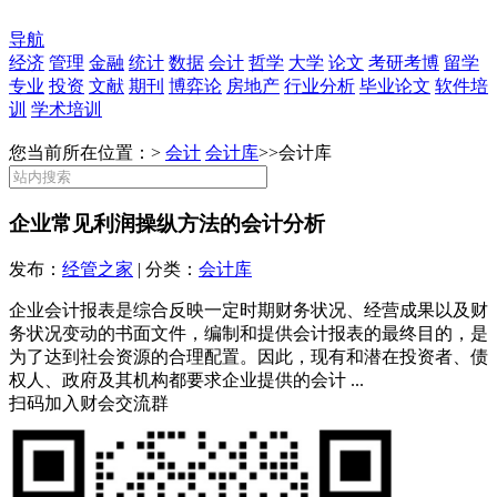
导航
经济
管理
金融
统计
数据
会计
哲学
大学
论文
考研考博
留学
专业
投资
文献
期刊
博弈论
房地产
行业分析
毕业论文
软件培
训
学术培训
您当前所在位置：>
会计
会计库
>>
会计库
企业常见利润操纵方法的会计分析
发布：
经管之家
| 分类：
会计库
企业会计报表是综合反映一定时期财务状况、经营成果以及财
务状况变动的书面文件，编制和提供会计报表的最终目的，是
为了达到社会资源的合理配置。因此，现有和潜在投资者、债
权人、政府及其机构都要求企业提供的会计 ...
扫码加入财会交流群