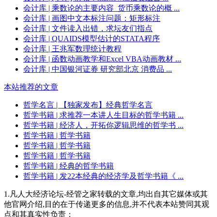
会计库
| 乘数论的主要内容_货币乘数论的概 ...
会计库
| 画图中文本标注问题：矩形标注
会计库
| 文件读入出错，求坛友们指点
会计库
| QUAIDS模型估计的STATA程序
会计库
| 王兆军数理统计教程
会计库
| 函数动画教学和Excel VBA动画教材 ...
会计库
| 中国银河证券 研究部北京 消费品 ...
本站推荐的文章
哲学名言
| 【独家发布】经典哲学名言
哲学书籍
| 求推荐一本讲人生目标的哲学书籍 ...
哲学书籍
| 经济人，开拓你逻辑思维的哲学书 ...
哲学书籍
| 哲学书籍
哲学书籍
| 哲学书籍
哲学书籍
| 哲学书籍
哲学书籍
| 经典的哲学书籍
哲学书籍
| 发22本经典的经济学及哲学书籍《 ...
1.凡人大经济论坛-经管之家转载的文章,均出自其它媒体或其
他官网介绍,目的在于传递更多的信息,并不代表本站赞同其观
点和其真实性负责；