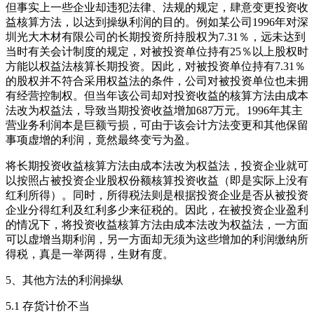
但事实上一些企业却违犯法律、法规的规定，肆意变更投资收
益核算方法，以达到操纵利润的目的。例如某公司1996年对深
圳光大木材有限公司的长期投资所持股权为7.31％，远未达到
当时有关会计制度的规定，对被投资单位持有25％以上股权时
方能以权益法核算长期投资。因此，对被投资单位持有7.31％
的股权并不符合采用权益法的条件，公司对被投资单位也未拥
有经营控制权。但当年该公司却对投资收益的核算方法由成本
法改为权益法，导致当期投资收益增加687万元。1996年其主
营业务利润本是巨额亏损，可由于该会计方法变更和其他保留
事项虚增的利润，竟然最终变亏为盈。
将长期投资收益核算方法由成本法改为权益法，投资企业就可
以按照占被投资企业股权份额核算投资收益（即是实际上没有
红利所得）。同时，所得税法则是根据投资企业是否从被投资
企业分得红利及红利多少来征税的。因此，在被投资企业盈利
的情况下，将投资收益核算方法由成本法改为权益法，一方面
可以虚增当期利润，另一方面却无须为这些增加的利润缴纳所
得税，真是一举两得，生财有度。
5、其他方法的利润操纵
5.1 存货计价不当