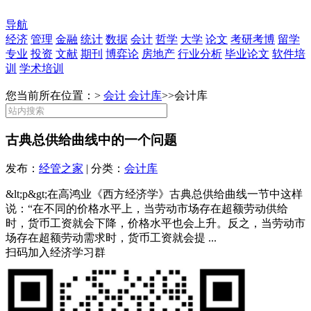
导航
经济
管理
金融
统计
数据
会计
哲学
大学
论文
考研考博
留学
专业
投资
文献
期刊
博弈论
房地产
行业分析
毕业论文
软件培
训
学术培训
您当前所在位置：>
会计
会计库
>>
会计库
古典总供给曲线中的一个问题
发布：
经管之家
| 分类：
会计库
&lt;p&gt;在高鸿业《西方经济学》古典总供给曲线一节中这样
说：“在不同的价格水平上，当劳动市场存在超额劳动供给
时，货币工资就会下降，价格水平也会上升。反之，当劳动市
场存在超额劳动需求时，货币工资就会提 ...
扫码加入经济学习群