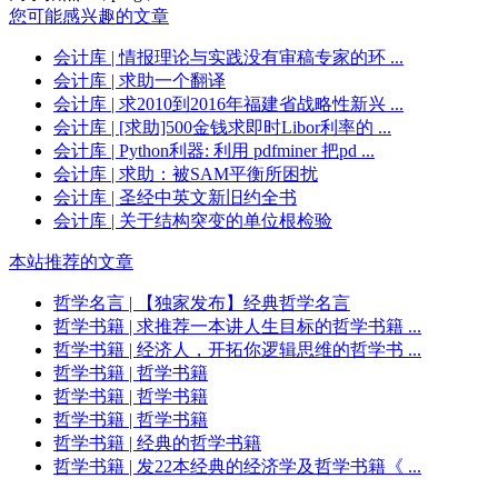
您可能感兴趣的文章
会计库
| 情报理论与实践没有审稿专家的环 ...
会计库
| 求助一个翻译
会计库
| 求2010到2016年福建省战略性新兴 ...
会计库
| [求助]500金钱求即时Libor利率的 ...
会计库
| Python利器: 利用 pdfminer 把pd ...
会计库
| 求助：被SAM平衡所困扰
会计库
| 圣经中英文新旧约全书
会计库
| 关于结构突变的单位根检验
本站推荐的文章
哲学名言
| 【独家发布】经典哲学名言
哲学书籍
| 求推荐一本讲人生目标的哲学书籍 ...
哲学书籍
| 经济人，开拓你逻辑思维的哲学书 ...
哲学书籍
| 哲学书籍
哲学书籍
| 哲学书籍
哲学书籍
| 哲学书籍
哲学书籍
| 经典的哲学书籍
哲学书籍
| 发22本经典的经济学及哲学书籍《 ...