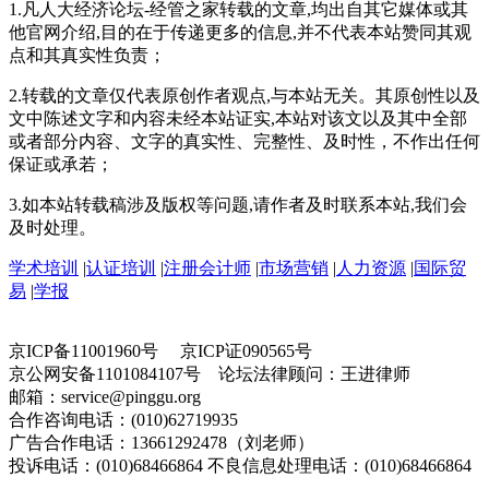
1.凡人大经济论坛-经管之家转载的文章,均出自其它媒体或其
他官网介绍,目的在于传递更多的信息,并不代表本站赞同其观
点和其真实性负责；
2.转载的文章仅代表原创作者观点,与本站无关。其原创性以及
文中陈述文字和内容未经本站证实,本站对该文以及其中全部
或者部分内容、文字的真实性、完整性、及时性，不作出任何
保证或承若；
3.如本站转载稿涉及版权等问题,请作者及时联系本站,我们会
及时处理。
学术培训
|
认证培训
|
注册会计师
|
市场营销
|
人力资源
|
国际贸
易
|
学报
京ICP备11001960号 京ICP证090565号
京公网安备1101084107号 论坛法律顾问：王进律师
邮箱：service@pinggu.org
合作咨询电话：(010)62719935
广告合作电话：13661292478（刘老师）
投诉电话：(010)68466864 不良信息处理电话：(010)68466864