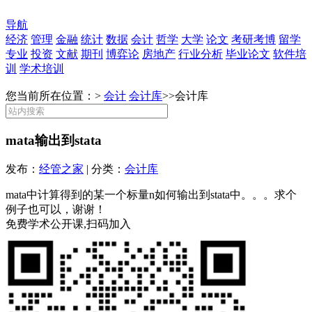
导航
经济
管理
金融
统计
数据
会计
哲学
大学
论文
考研考博
留学
专业
投资
文献
期刊
博弈论
房地产
行业分析
毕业论文
软件培
训
学术培训
您当前所在位置：>
会计
会计库
>>
会计库
mata输出到stata
发布：
经管之家
| 分类：
会计库
mata中计算得到的某一个标量n如何输出到stata中。。。求个
例子也可以，谢谢！
免费学术公开课,扫码加入