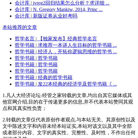
会计库
| ivreg2回归结果怎么分析？求详细 ...
会计库
| N. Gregory Mankiw, 2014, Princ ...
会计库
| 新版证券从业好考吗
本站推荐的文章
哲学名言
| 【独家发布】经典哲学名言
哲学书籍
| 求推荐一本讲人生目标的哲学书籍 ...
哲学书籍
| 经济人，开拓你逻辑思维的哲学书 ...
哲学书籍
| 哲学书籍
哲学书籍
| 哲学书籍
哲学书籍
| 哲学书籍
哲学书籍
| 经典的哲学书籍
哲学书籍
| 发22本经典的经济学及哲学书籍《 ...
1.凡人大经济论坛-经管之家转载的文章,均出自其它媒体或其
他官网介绍,目的在于传递更多的信息,并不代表本站赞同其观
点和其真实性负责；
2.转载的文章仅代表原创作者观点,与本站无关。其原创性以及
文中陈述文字和内容未经本站证实,本站对该文以及其中全部
或者部分内容、文字的真实性、完整性、及时性，不作出任何