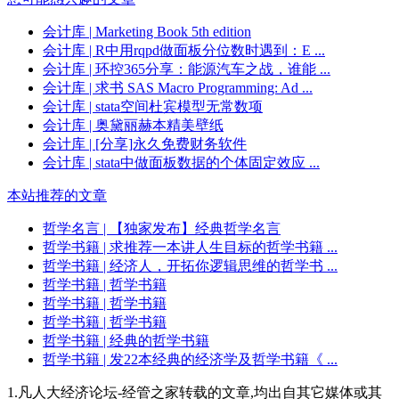
会计库
| Marketing Book 5th edition
会计库
| R中用rqpd做面板分位数时遇到：E ...
会计库
| 环控365分享：能源汽车之战，谁能 ...
会计库
| 求书 SAS Macro Programming: Ad ...
会计库
| stata空间杜宾模型无常数项
会计库
| 奥黛丽赫本精美壁纸
会计库
| [分享]永久免费财务软件
会计库
| stata中做面板数据的个体固定效应 ...
本站推荐的文章
哲学名言
| 【独家发布】经典哲学名言
哲学书籍
| 求推荐一本讲人生目标的哲学书籍 ...
哲学书籍
| 经济人，开拓你逻辑思维的哲学书 ...
哲学书籍
| 哲学书籍
哲学书籍
| 哲学书籍
哲学书籍
| 哲学书籍
哲学书籍
| 经典的哲学书籍
哲学书籍
| 发22本经典的经济学及哲学书籍《 ...
1.凡人大经济论坛-经管之家转载的文章,均出自其它媒体或其