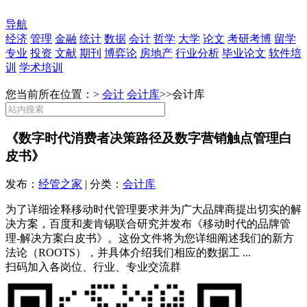
导航
经济
管理
金融
统计
数据
会计
哲学
大学
论文
考研考博
留学
专业
投资
文献
期刊
博弈论
房地产
行业分析
毕业论文
软件培
训
学术培训
您当前所在位置：>
会计
会计库
>>
会计库
《数字时代消费者决策路径及数字营销触点管理白
皮书》
发布：
经管之家
| 分类：
会计库
为了详细诠释移动时代管理要求并为广大品牌商提出切实的解
决方案，百度和麦肯锡联合研究并发布《移动时代的品牌管
理-解决方案白皮书》。这份文件将为您详细阐述我们的新方
法论（ROOTS），并具体介绍我们相应的数据工 ...
扫码加入各岗位、行业、专业交流群