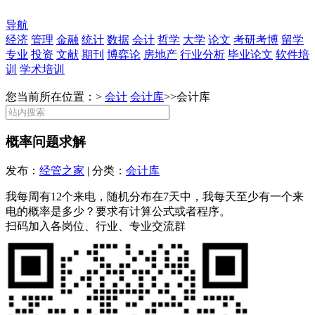
导航
经济
管理
金融
统计
数据
会计
哲学
大学
论文
考研考博
留学
专业
投资
文献
期刊
博弈论
房地产
行业分析
毕业论文
软件培
训
学术培训
您当前所在位置：>
会计
会计库
>>
会计库
概率问题求解
发布：
经管之家
| 分类：
会计库
我每周有12个来电，随机分布在7天中，我每天至少有一个来
电的概率是多少？要求有计算公式或者程序。
扫码加入各岗位、行业、专业交流群