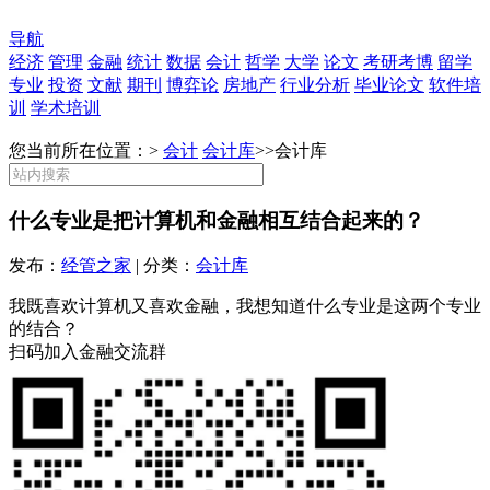
导航
经济
管理
金融
统计
数据
会计
哲学
大学
论文
考研考博
留学
专业
投资
文献
期刊
博弈论
房地产
行业分析
毕业论文
软件培
训
学术培训
您当前所在位置：>
会计
会计库
>>
会计库
什么专业是把计算机和金融相互结合起来的？
发布：
经管之家
| 分类：
会计库
我既喜欢计算机又喜欢金融，我想知道什么专业是这两个专业
的结合？
扫码加入金融交流群