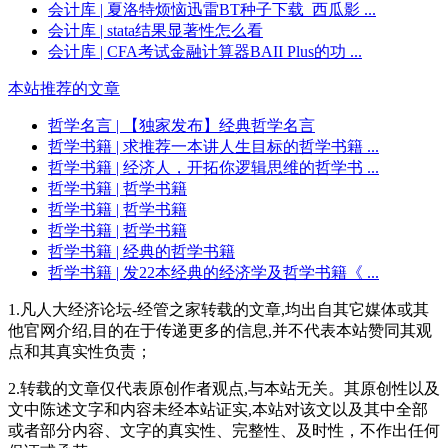
会计库
| 夏洛特烦恼迅雷BT种子下载_西瓜影 ...
会计库
| stata结果显著性怎么看
会计库
| CFA考试金融计算器BAII Plus的功 ...
本站推荐的文章
哲学名言
| 【独家发布】经典哲学名言
哲学书籍
| 求推荐一本讲人生目标的哲学书籍 ...
哲学书籍
| 经济人，开拓你逻辑思维的哲学书 ...
哲学书籍
| 哲学书籍
哲学书籍
| 哲学书籍
哲学书籍
| 哲学书籍
哲学书籍
| 经典的哲学书籍
哲学书籍
| 发22本经典的经济学及哲学书籍《 ...
1.凡人大经济论坛-经管之家转载的文章,均出自其它媒体或其
他官网介绍,目的在于传递更多的信息,并不代表本站赞同其观
点和其真实性负责；
2.转载的文章仅代表原创作者观点,与本站无关。其原创性以及
文中陈述文字和内容未经本站证实,本站对该文以及其中全部
或者部分内容、文字的真实性、完整性、及时性，不作出任何