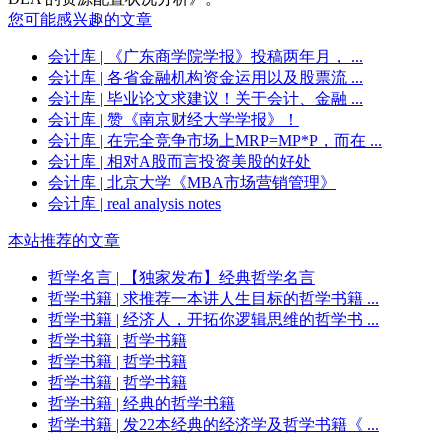
您可能感兴趣的文章
会计库
| 《广东商学院学报》投稿两年月， ...
会计库
| 各省金融机构资金运用以及股票流 ...
会计库
| 毕业论文求建议！关于会计、金融 ...
会计库
| 赞《南京财经大学学报》！
会计库
| 在完全竞争市场上MRP=MP*P，而在 ...
会计库
| 相对A股而言投资美股的好处
会计库
| 北京大学《MBA市场营销管理》
会计库
| real analysis notes
本站推荐的文章
哲学名言
| 【独家发布】经典哲学名言
哲学书籍
| 求推荐一本讲人生目标的哲学书籍 ...
哲学书籍
| 经济人，开拓你逻辑思维的哲学书 ...
哲学书籍
| 哲学书籍
哲学书籍
| 哲学书籍
哲学书籍
| 哲学书籍
哲学书籍
| 经典的哲学书籍
哲学书籍
| 发22本经典的经济学及哲学书籍《 ...