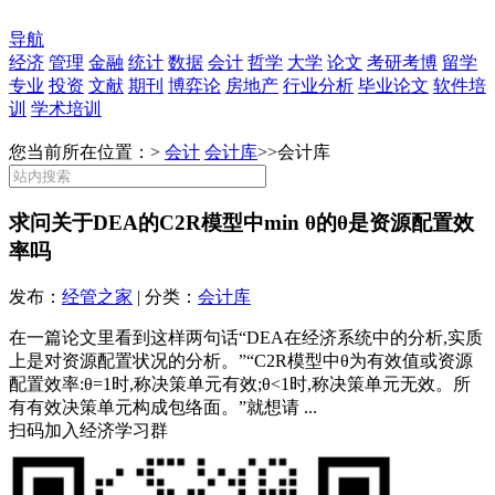
导航
经济
管理
金融
统计
数据
会计
哲学
大学
论文
考研考博
留学
专业
投资
文献
期刊
博弈论
房地产
行业分析
毕业论文
软件培
训
学术培训
您当前所在位置：>
会计
会计库
>>
会计库
求问关于DEA的C2R模型中min θ的θ是资源配置效
率吗
发布：
经管之家
| 分类：
会计库
在一篇论文里看到这样两句话“DEA在经济系统中的分析,实质
上是对资源配置状况的分析。”“C2R模型中θ为有效值或资源
配置效率:θ=1时,称决策单元有效;θ<1时,称决策单元无效。所
有有效决策单元构成包络面。”就想请 ...
扫码加入经济学习群