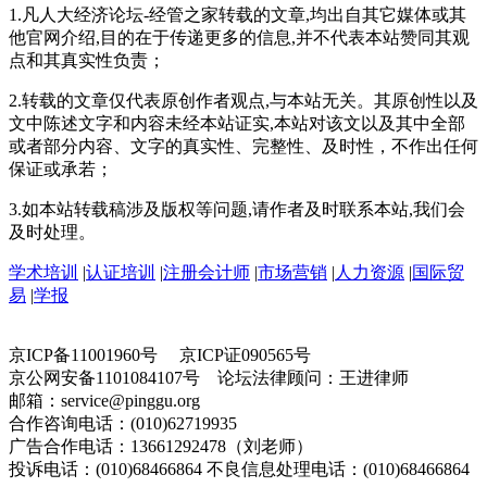
1.凡人大经济论坛-经管之家转载的文章,均出自其它媒体或其
他官网介绍,目的在于传递更多的信息,并不代表本站赞同其观
点和其真实性负责；
2.转载的文章仅代表原创作者观点,与本站无关。其原创性以及
文中陈述文字和内容未经本站证实,本站对该文以及其中全部
或者部分内容、文字的真实性、完整性、及时性，不作出任何
保证或承若；
3.如本站转载稿涉及版权等问题,请作者及时联系本站,我们会
及时处理。
学术培训
|
认证培训
|
注册会计师
|
市场营销
|
人力资源
|
国际贸
易
|
学报
京ICP备11001960号 京ICP证090565号
京公网安备1101084107号 论坛法律顾问：王进律师
邮箱：service@pinggu.org
合作咨询电话：(010)62719935
广告合作电话：13661292478（刘老师）
投诉电话：(010)68466864 不良信息处理电话：(010)68466864