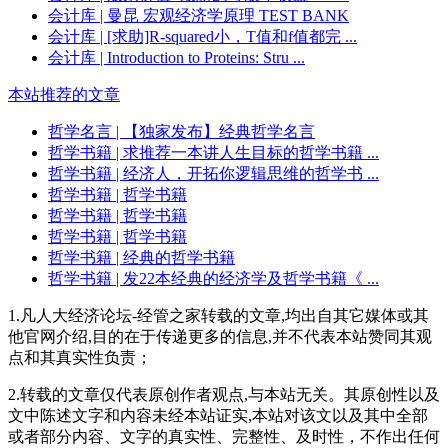
会计库
| 曼昆 宏观经济学原理 TEST BANK
会计库
| [求助]R-squared小，T值和f值都完 ...
会计库
| Introduction to Proteins: Stru ...
本站推荐的文章
哲学名言
| 【独家发布】经典哲学名言
哲学书籍
| 求推荐一本讲人生目标的哲学书籍 ...
哲学书籍
| 经济人，开拓你逻辑思维的哲学书 ...
哲学书籍
| 哲学书籍
哲学书籍
| 哲学书籍
哲学书籍
| 哲学书籍
哲学书籍
| 经典的哲学书籍
哲学书籍
| 发22本经典的经济学及哲学书籍《 ...
1.凡人大经济论坛-经管之家转载的文章,均出自其它媒体或其
他官网介绍,目的在于传递更多的信息,并不代表本站赞同其观
点和其真实性负责；
2.转载的文章仅代表原创作者观点,与本站无关。其原创性以及
文中陈述文字和内容未经本站证实,本站对该文以及其中全部
或者部分内容、文字的真实性、完整性、及时性，不作出任何