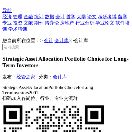
导航
经济
管理
金融
统计
数据
会计
哲学
大学
论文
考研考博
留学
专业
投资
文献
期刊
博弈论
房地产
行业分析
毕业论文
软件培
训
学术培训
您当前所在位置：>
会计
会计库
>>
会计库
Strategic Asset Allocation Portfolio Choice for Long-
Term Investors
发布：
经管之家
| 分类：
会计库
StrategicAssetAllocationPortfolioChoiceforLong-
TermInvestors2001
扫码加入各岗位、行业、专业交流群