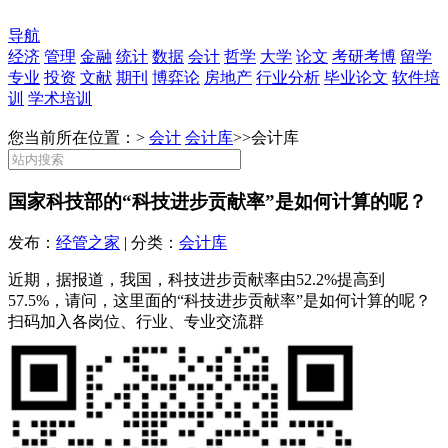
导航
经济
管理
金融
统计
数据
会计
哲学
大学
论文
考研考博
留学
专业
投资
文献
期刊
博弈论
房地产
行业分析
毕业论文
软件培
训
学术培训
您当前所在位置：>
会计
会计库
>>
会计库
国家科技部的“科技进步贡献率”是如何计算的呢？
发布：
经管之家
| 分类：
会计库
近期，据报道，我国，科技进步贡献率由52.2%提高到
57.5%，请问，这里面的“科技进步贡献率”是如何计算的呢？
扫码加入各岗位、行业、专业交流群