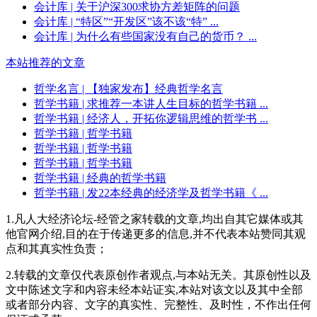
会计库
| 关于沪深300求协方差矩阵的问题
会计库
| “特区”“开发区”该不该“特” ...
会计库
| 为什么有些国家没有自己的货币？ ...
本站推荐的文章
哲学名言
| 【独家发布】经典哲学名言
哲学书籍
| 求推荐一本讲人生目标的哲学书籍 ...
哲学书籍
| 经济人，开拓你逻辑思维的哲学书 ...
哲学书籍
| 哲学书籍
哲学书籍
| 哲学书籍
哲学书籍
| 哲学书籍
哲学书籍
| 经典的哲学书籍
哲学书籍
| 发22本经典的经济学及哲学书籍《 ...
1.凡人大经济论坛-经管之家转载的文章,均出自其它媒体或其
他官网介绍,目的在于传递更多的信息,并不代表本站赞同其观
点和其真实性负责；
2.转载的文章仅代表原创作者观点,与本站无关。其原创性以及
文中陈述文字和内容未经本站证实,本站对该文以及其中全部
或者部分内容、文字的真实性、完整性、及时性，不作出任何