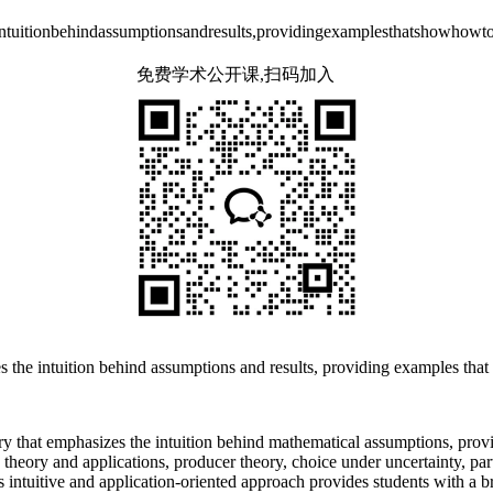
ntuitionbehindassumptionsandresults,providingexamplesthatshowhowtoa
免费学术公开课,扫码加入
 the intuition behind assumptions and results, providing examples that
y that emphasizes the intuition behind mathematical assumptions, prov
d theory and applications, producer theory, choice under uncertainty, p
its intuitive and application-oriented approach provides students with 