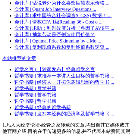
会计库
| 话说老外为什么喜欢纵轴表示价格 ...
会计库
| Quant Job Interview Questions ...
会计库
| 求中国综合社会调查(CGSS) 数据！ ...
会计库
| 请教CFA 1级Reading 36 - Cost o ...
会计库
| 求助：判别效度分析（各因子AVE平 ...
会计库
| 抽象劳动是否创造使用价值？
会计库
| Optimal Price Skimming by a Mo ...
会计库
| 复利现值系数和复利终值系数速查 ...
本站推荐的文章
哲学名言
| 【独家发布】经典哲学名言
哲学书籍
| 求推荐一本讲人生目标的哲学书籍 ...
哲学书籍
| 经济人，开拓你逻辑思维的哲学书 ...
哲学书籍
| 哲学书籍
哲学书籍
| 哲学书籍
哲学书籍
| 哲学书籍
哲学书籍
| 经典的哲学书籍
哲学书籍
| 发22本经典的经济学及哲学书籍《 ...
1.凡人大经济论坛-经管之家转载的文章,均出自其它媒体或其
他官网介绍,目的在于传递更多的信息,并不代表本站赞同其观