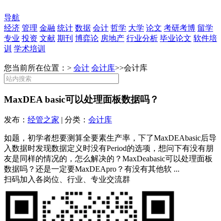
导航
经济
管理
金融
统计
数据
会计
哲学
大学
论文
考研考博
留学
专业
投资
文献
期刊
博弈论
房地产
行业分析
毕业论文
软件培
训
学术培训
您当前所在位置：>
会计
会计库
>>
会计库
MaxDEA basic可以处理面板数据吗？
发布：
经管之家
| 分类：
会计库
如题，初学者想要测算全要素生产率，下了MaxDEAbasic后导
入数据时发现数据定义时没有Period的选项，想问下有没有朋
友是同样的情况的，怎么解决的？MaxDeabasic可以处理面板
数据吗？还是一定要MaxDEApro？有没有其他软 ...
扫码加入各岗位、行业、专业交流群